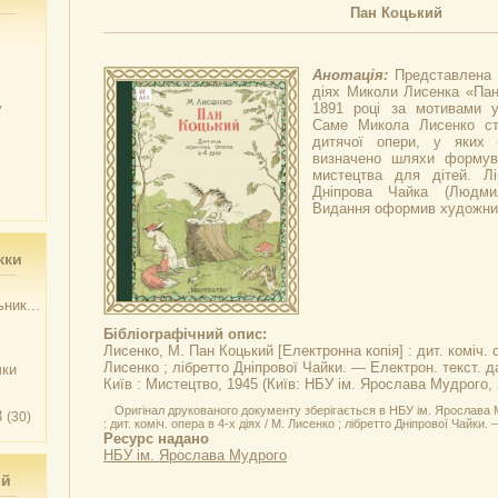
Пан Коцький
Анотація:
Представлена 
діях Миколи Лисенка «Пан
у
1891 році за мотивами ук
Саме Микола Лисенко ст
дитячої опери, у яких 
визначено шляхи формува
мистецтва для дітей. Л
Дніпрова Чайка (Людмил
Видання оформив художник 
жки
ник...
Бібліографічний опис:
Лисенко, М.
Пан Коцький
[Електронна копія] : дит. коміч. 
Лисенко ; лібретто Дніпрової Чайки. — Електрон. текст. д
чки
Київ : Мистецтво, 1945 (Київ: НБУ ім. Ярослава Мудрого, 
Оригінал друкованого документу зберігається в НБУ ім. Ярослава 
3
(30)
: дит. коміч. опера в 4-х діях / М. Лисенко ; лібретто Дніпрової Чайки.
Ресурс надано
НБУ ім. Ярослава Мудрого
ий