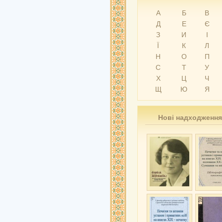
А
Б
В
Д
Е
Є
З
И
І
Ї
К
Л
Н
О
П
С
Т
У
Х
Ц
Ч
Щ
Ю
Я
Нові надходження