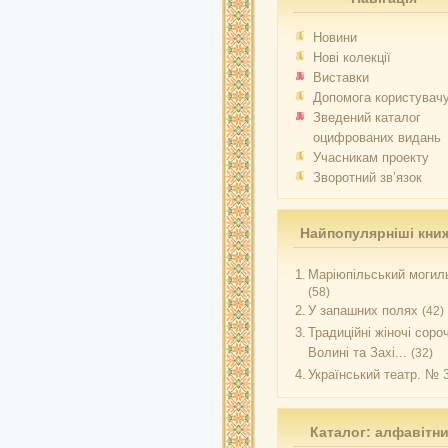
Новини
Нові колекції
Виставки
Допомога користувач
Зведений каталог
оцифрованих видань
Учасникам проекту
Зворотний зв’язок
Найпопулярніші кни
1.
Маріюпільський могиль
(58)
2.
У запашних полях
(42)
3.
Традиційні жіночі соро
Волині та Захі...
(32)
4.
Український театр. № 
Каталог: алфавітн