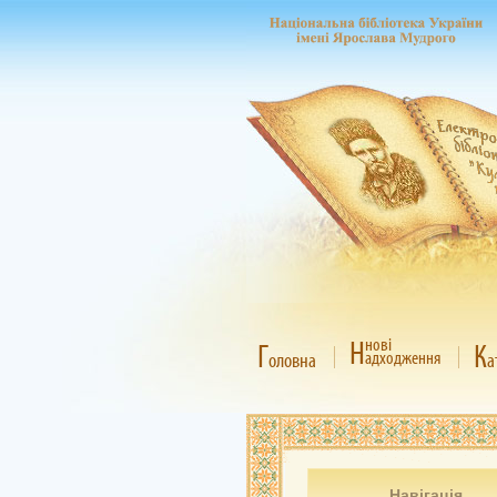
Н
нові
Г
К
адходження
оловна
а
Навігація