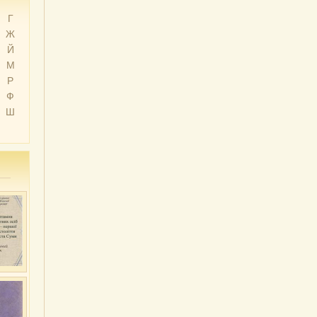
Г
Ж
Й
М
Р
Ф
Ш