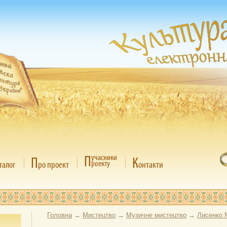
П
учасники
П
К
роекту
талог
ро проект
онтакти
Головна
→
Мистецтво
→
Музичне мистецтво
→
Лисенко 