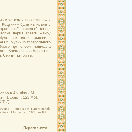
дитяча комічна опера в 4-х
 Коцький» була написана у
раїнської народної казки.
ворив перші зразки жанру
було закладено основи і
ння музично-театрального
ібрето до опери написала
а Василевська-Березіна).
Сергій Григор’єв.
опера в 4-х діях / М.
ані (1 файл : 123 Мб). —
2017).
Мудрого: Лисенко М. Пан Коцький
 — Київ : Мистецтво, 1945. — 68 с.
Переглянути...