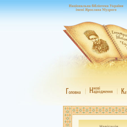
Н
нові
Г
К
адходження
оловна
а
Навігація