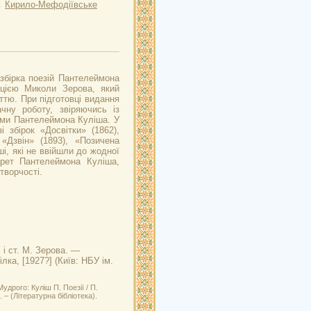
→
Кирило-Мефодіївське
збірка поезій Пантелеймона
цією Миколи Зерова, який
ттю. При підготовці видання
чну роботу, звіряючись із
ми Пантелеймона Куліша. У
і збірок «Досвітки» (1862),
 «Дзвін» (1893), «Позичена
ші, які не ввійшли до жодної
трет Пантелеймона Куліша,
творчості.
. і ст. М. Зерова. —
ілка, [1927?] (Київ: НБУ ім.
дрого: Куліш П. Поезії / П.
с. – (Літературна бібліотека).