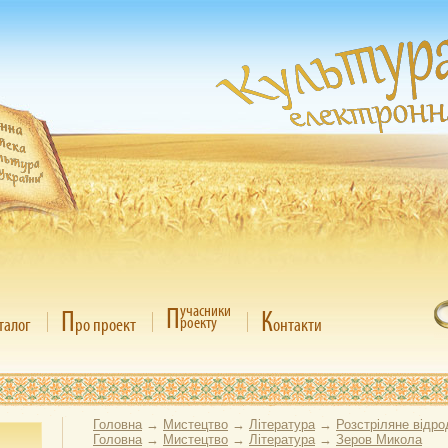
П
учасники
П
К
роекту
талог
ро проект
онтакти
Головна
→
Мистецтво
→
Література
→
Розстріляне відр
Головна
→
Мистецтво
→
Література
→
Зеров Микола