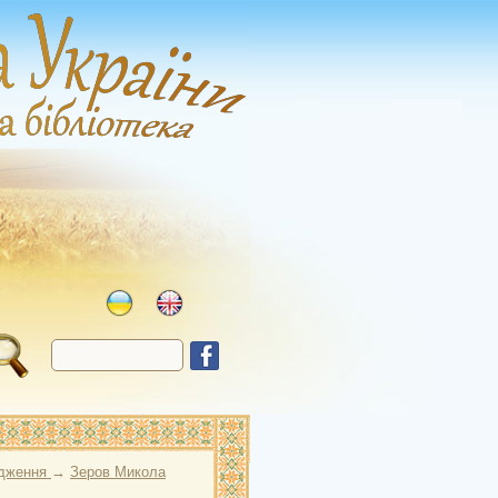
одження
→
Зеров Микола