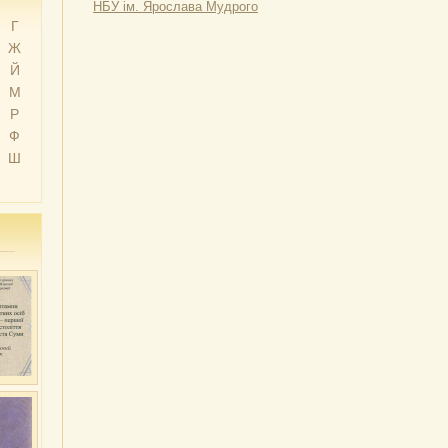
НБУ ім. Ярослава Мудрого
Г
Ж
Й
М
Р
Ф
Ш