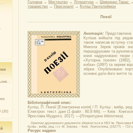
Головна
→
Мистецтво
→
Література
→
Шевченко Тарас
товариство
→
Персоналії
→
Куліш Пантелеймон
Поезії
у
Анотація:
Представлена 
Куліша вийшла під редак
також написав вступну ста
Микола Зеров провів зна
першодруками та рукописа
книзі надруковано твори з
«Хуторна поезія» (1882),
кобза» (1897) та окремі вір
жки
збірки. Опубліковано пор
основні дати його життя та 
ник...
чки
Бібліографічний опис:
Куліш, П.
Поезії
[Електронна копія] / П. Куліш ; вибір, ред
3
(30)
Електрон. текст. дані (1 файл : 80,8 Мб). — Київ : Книгосп
Ярослава Мудрого, 2017). —(Літературна бібліотека).
Оригінал друкованого документа зберігається в НБУ ім. Ярослава Му
Куліш ; вибір, ред. і ст. М. Зерова. – Київ : Книгоспілка, [1927?]. – 710 
ий
Ресурс надано