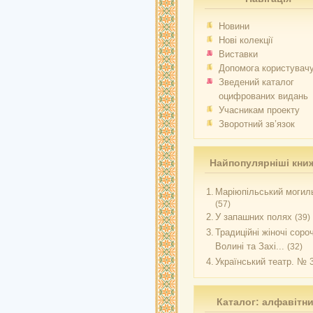
Новини
Нові колекції
Виставки
Допомога користувач
Зведений каталог
оцифрованих видань
Учасникам проекту
Зворотний зв’язок
Найпопулярніші кни
1.
Маріюпільський могиль
(57)
2.
У запашних полях
(39)
3.
Традиційні жіночі соро
Волині та Захі...
(32)
4.
Український театр. № 
Каталог: алфавітн