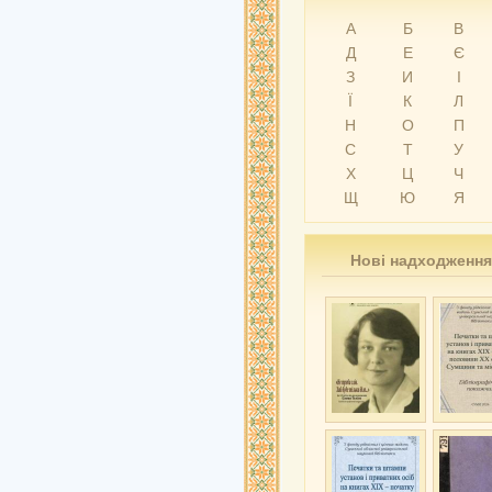
А
Б
В
Д
Е
Є
З
И
І
Ї
К
Л
Н
О
П
С
Т
У
Х
Ц
Ч
Щ
Ю
Я
Нові надходження