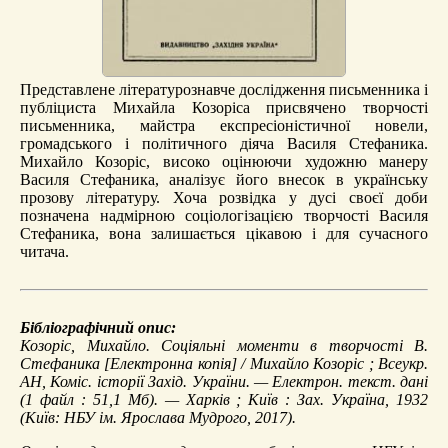
Представлене літературознавче дослідження письменника і
публіциста Михайла Козоріса присвячено творчості
письменника, майстра експресіоністичної новели,
громадського і політичного діяча Василя Стефаника.
Михайло Козоріс, високо оцінюючи художню манеру
Василя Стефаника, аналізує його внесок в українську
прозову літературу. Хоча розвідка у дусі своєї доби
позначена надмірною соціологізацією творчості Василя
Стефаника, вона залишається цікавою і для сучасного
читача.
Бібліографічний опис:
Козоріс, Михайло.
Соціяльні моменти в творчості В.
Стефаника
[Електронна копія] / Михайло Козоріс ; Всеукр.
АН, Коміс. історії Захід. України. — Електрон. текст. дані
(1 файл : 51,1 Мб). — Харків ; Київ : Зах. Україна, 1932
(Київ: НБУ ім. Ярослава Мудрого, 2017).