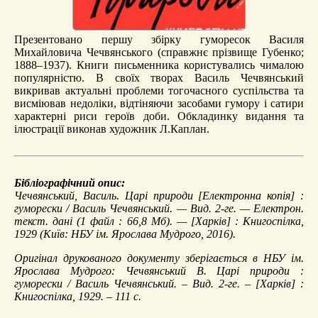
Презентовано першу збірку гуморесок Василя
Михайловича Чечвянського (справжнє прізвище Губенко;
1888–1937). Книги письменника користувались чималою
популярністю. В своїх творах Василь Чечвянський
викривав актуальні проблеми тогочасного суспільства та
висміював недоліки, відтіняючи засобами гумору і сатири
характерні риси героїв доби. Обкладинку видання та
ілюстрації виконав художник Л.Каплан.
Бібліографічний опис:
Чечвянський, Василь.
Царі природи
[Електронна копія] :
гуморески / Василь Чечвянський. — Вид. 2-ге. — Електрон.
текст. дані (1 файл : 66,8 Мб). — [Харків] : Книгоспілка,
1929 (Київ: НБУ ім. Ярослава Мудрого, 2016).
Оригінал друкованого документу зберігається в НБУ ім.
Ярослава Мудрого: Чечвянський В. Царі природи :
гуморески / Василь Чечвянський. – Вид. 2-ге. – [Харків] :
Книгоспілка, 1929. – 111 с.