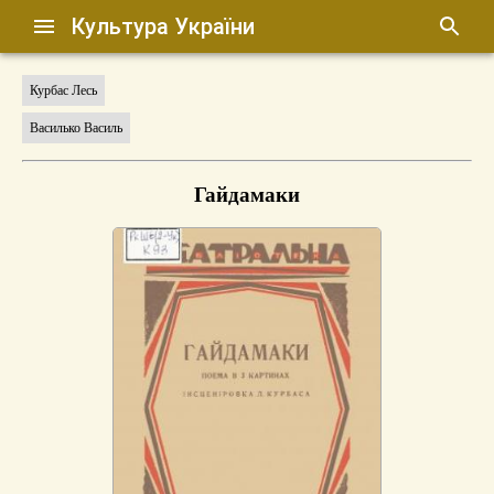
Культура України
Курбас Лесь
Василько Василь
Гайдамаки