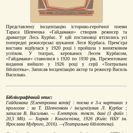
Представлену інсценізацію історико-героїчної поеми
Тараса Шевченка «Гайдамаки» створив режисер та
драматург Лесь Курбас. У цій постановці втілились усі
попередні режисерські шукання Леся Курбаса. Прем’єра
вистави відбулася у 1920 році і пройшла з винятковим
успіхом. У театрах, керованих Лесем Курбасом,
«Гайдамаки» ставилися з 1920 по 1930 рік. Презентоване
видання вийшло у 1926 році у серії «Театральна
бібліотека». Записав інсценізацію актор та режисер Василь
Василько.
Бібліографічний опис:
Гайдамаки
[Електронна копія] : поема в 3-х картинах з
прологом : за Т. Шевченком / інсценізував Л. Курбас ;
записав В. Василько. — Електрон. текст. дані (1 файл :
20,5 Мб). — Харків : Книгоспілка, 1926 (Київ: НБУ ім.
Ярослава Мудрого, 2016). —(Театральна бібліотека).