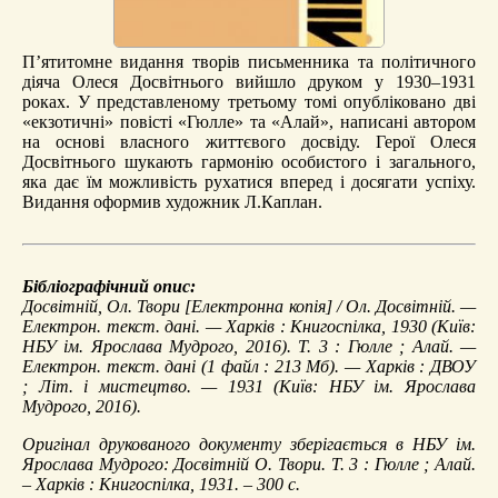
П’ятитомне видання творів письменника та політичного
діяча Олеся Досвітнього вийшло друком у 1930–1931
роках. У представленому третьому томі опубліковано дві
«екзотичні» повісті «Гюлле» та «Алай», написані автором
на основі власного життєвого досвіду. Герої Олеся
Досвітнього шукають гармонію особистого і загального,
яка дає їм можливість рухатися вперед і досягати успіху.
Видання оформив художник Л.Каплан.
Бібліографічний опис:
Досвітній, Ол.
Твори
[Електронна копія] / Ол. Досвітній. —
Електрон. текст. дані. — Харків : Книгоспілка, 1930 (Київ:
НБУ ім. Ярослава Мудрого, 2016). Т. 3 :
Гюлле ; Алай
. —
Електрон. текст. дані (1 файл : 213 Мб). — Харків : ДВОУ
; Літ. і мистецтво. — 1931 (Київ: НБУ ім. Ярослава
Мудрого, 2016).
Оригінал друкованого документу зберігається в НБУ ім.
Ярослава Мудрого: Досвітній О. Твори. Т. 3 : Гюлле ; Алай.
– Харків : Книгоспілка, 1931. – 300 с.