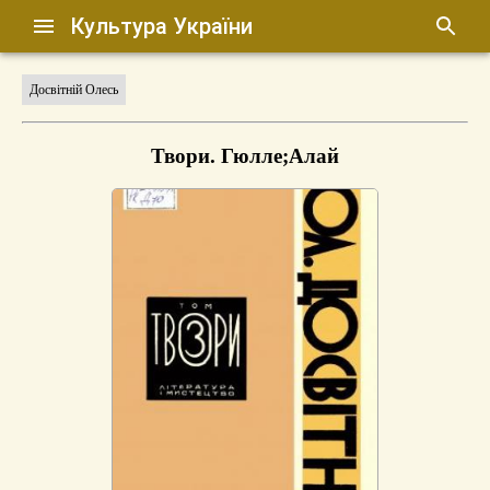
Культура України
Досвітній Олесь
Твори. Гюлле;Алай