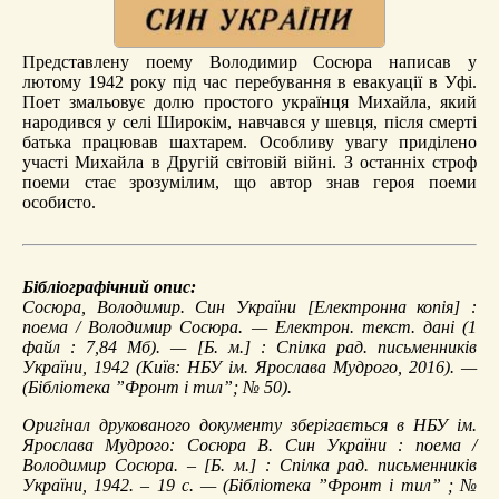
Представлену поему Володимир Сосюра написав у
лютому 1942 року під час перебування в евакуації в Уфі.
Поет змальовує долю простого українця Михайла, який
народився у селі Широкім, навчався у шевця, після смерті
батька працював шахтарем. Особливу увагу приділено
участі Михайла в Другій світовій війні. З останніх строф
поеми стає зрозумілим, що автор знав героя поеми
особисто.
Бібліографічний опис:
Сосюра, Володимир.
Син України
[Електронна копія] :
поема / Володимир Сосюра. — Електрон. текст. дані (1
файл : 7,84 Мб). — [Б. м.] : Спілка рад. письменників
України, 1942 (Київ: НБУ ім. Ярослава Мудрого, 2016). —
(Бібліотека ”Фронт і тил”; № 50).
Оригінал друкованого документу зберігається в НБУ ім.
Ярослава Мудрого: Сосюра В. Син України : поема /
Володимир Сосюра. – [Б. м.] : Спілка рад. письменників
України, 1942. – 19 с. — (Бібліотека ”Фронт і тил” ; №