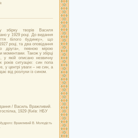
ь
ну збірку творів Василя
но у 1929 році. До видання
ття білого будинку», що
27 році, та два оповідання
о друга», певною мірою
и моментами. Також у збірці
, у якій описано незвичну
х років ситуацію: син попа
, у центрі уваги – не син, а
дає від розлуки із сином.
ідання / Василь Вражливий.
госпілка, 1929 (Київ: НБУ
Мудрого: Вражливий В. Молодість
.