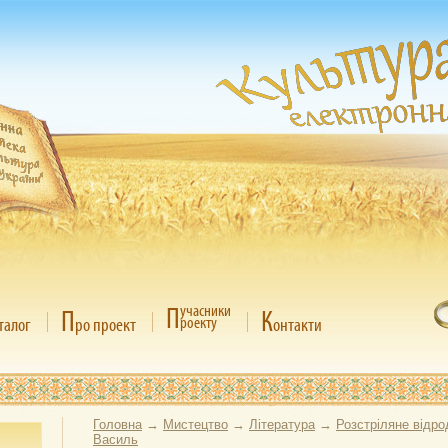
П
учасники
П
К
роекту
талог
ро проект
онтакти
Головна
→
Мистецтво
→
Література
→
Розстріляне відр
Василь