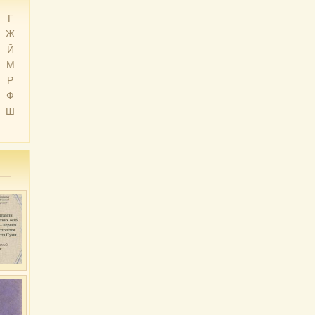
Г
Ж
Й
М
Р
Ф
Ш