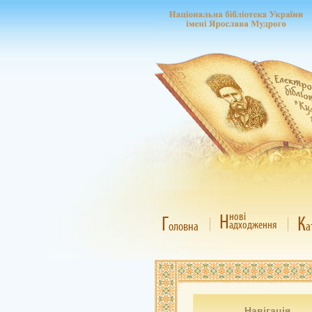
Н
нові
Г
К
адходження
оловна
а
Навігація