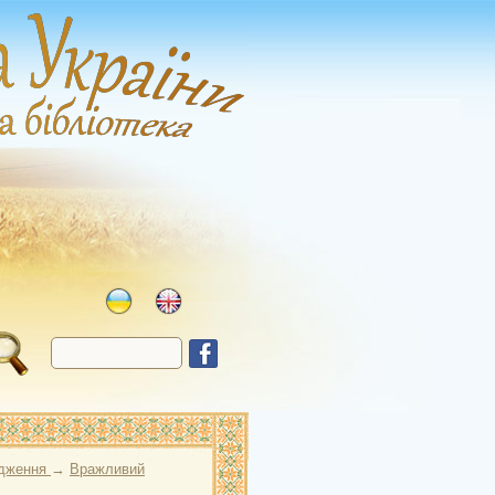
одження
→
Вражливий