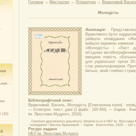
Головна
→
Мистецтво
→
Література
→
Вражливий Васил
Молодість
у
Анотація:
Представле
Вражливого було надрукова
увійшли оповідання «Жи
вийшло окремою книжкою 19
«Молодість» і «Лист д
об’єднані автобіографічним
вміщено повість «Батько»
для української прози 20-
стає революціонером. Проте
жки
батько, який глибоко страж
ник...
Бібліографічний опис:
чки
Вражливий, Василь.
Молодість
[Електронна копія] : опов
— Електрон. текст. дані (1 файл : 160 Мб). — Харків : Кни
3
(30)
ім. Ярослава Мудрого, 2016).
Оригінал друкованого документу зберігається в НБУ ім. Ярослава 
: оповідання / Василь Вражливий. – Харків : Книгоспілка, 1929. – 192 с
Ресурс надано
ий
НБУ ім. Ярослава Мудрого