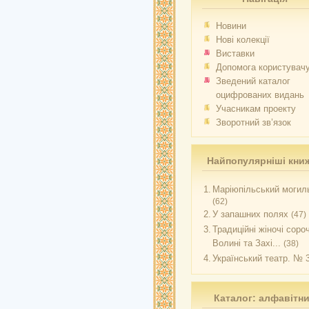
Новини
Нові колекції
Виставки
Допомога користувач
Зведений каталог
оцифрованих видань
Учасникам проекту
Зворотний зв’язок
Найпопулярніші кни
1.
Маріюпільський могиль
(62)
2.
У запашних полях
(47)
3.
Традиційні жіночі соро
Волині та Захі...
(38)
4.
Український театр. № 
Каталог: алфавітн