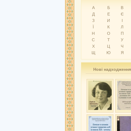
А
Б
В
Д
Е
Є
З
И
І
Ї
К
Л
Н
О
П
С
Т
У
Х
Ц
Ч
Щ
Ю
Я
Нові надходження