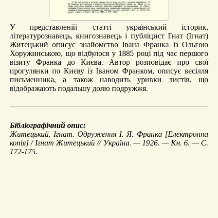
У представленій статті український історик,
літературознавець, книгознавець і публіцист Гнат (Ігнат)
Житецький описує знайомство Івана Франка із Ольгою
Хоружинською, що відбулося у 1885 році під час першого
візиту Франка до Києва. Автор розповідає про свої
прогулянки по Києву із Іваном Франком, описує весілля
письменника, а також наводить уривки листів, що
відображають подальшу долю подружжя.
Бібліографічний опис:
Житецький, Ігнат.
Одруження І. Я. Франка
[Електронна
копія] / Ігнат Житецький // Україна. — 1926. — Кн. 6. — С.
172-175.