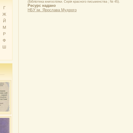
(Бібліотека книгоспілки. Серія красного письменства ; № 45).
Ресурс надано
Г
НБУ ім. Ярослава Мудрого
Ж
Й
М
Р
Ф
Ш