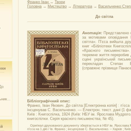
Франко Іван
→
Твори
Головна
→
Мистецтво
→
Література
→
Васильченко Степ
До світла
у
Анотація:
Представлено п
за мотивами оповідання 
світла». П’єса вийшла дру
книг «Бібліотеки Книгоспі
«Красного письменства»
тюремне життя переробив д
сцені український письме
перекладач Степан В
жки
(справжнє прізвище Панасе
До
ник...
Бібліографічний опис:
Франко, Іван Якович.
До світла
[Електронна копія] : п’єса 
інсценував С. Васильченко. — Електрон. текст. дані (1 фа
Київ : Книгоспілка, 1924 (Київ: НБУ ім. Ярослава Мудрого
книгоспілки. Серія красного письменства; № 45).
Оригінал друкованого документу зберігається в НБУ ім. Ярослава Му
ий
п’єса на 1 дію / Ів. Франко ; інсценував С. Васильченко. – Харків ; Київ 