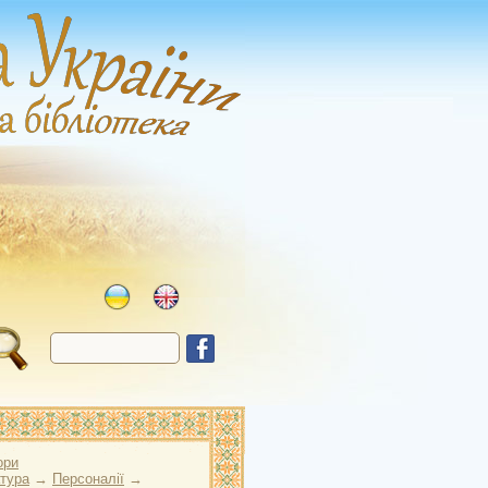
ори
атура
→
Персоналії
→