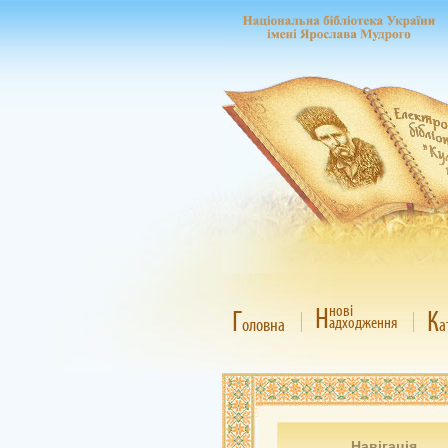
Н
нові
Г
К
адходження
оловна
а
Навігація