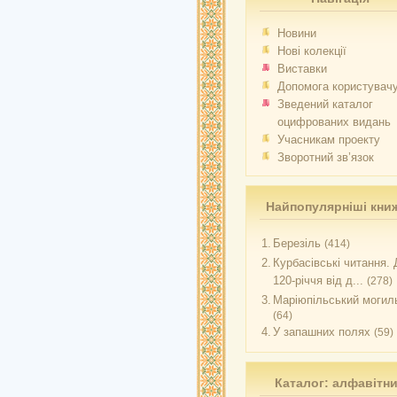
Новини
Нові колекції
Виставки
Допомога користувач
Зведений каталог
оцифрованих видань
Учасникам проекту
Зворотний зв’язок
Найпопулярніші кни
1.
Березіль
(414)
2.
Курбасівські читання. 
120-річчя від д...
(278)
3.
Маріюпільський могиль
(64)
4.
У запашних полях
(59)
Каталог: алфавітн