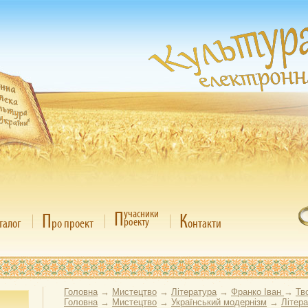
П
учасники
П
К
роекту
талог
ро проект
онтакти
Головна
→
Мистецтво
→
Література
→
Франко Іван
→
Тв
Головна
→
Мистецтво
→
Український модернізм
→
Літер