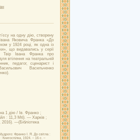
ан
’єсу на одну дію, створену
Івана Яковича Франка «До
ком у 1924 році, як одна із
лки», що видавались у серії
. Твір Івана Франка про
ля втілення на театральній
нник, педагог, сценарист і
асильович Васильченко
нко).
на 1 дію / Ів. Франко ;
йл : 11,3 Мб). — Харків ;
, 2016). —(Бібліотека
дрого: Франко І. Я. До світла :
: Книгоспілка, 1924. – 16 с. –