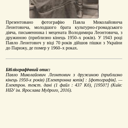
Презентовано фотографію Павла Миколайовича
Леонтовича, молодшого брата культурно-громадського
діяча, письменника і мецената Володимира Леонтовича, з
дружиною (приблизно кінець 1950–х років). У 1943 році
Павло Леонтович у віці 70 років дійшов пішки з України
до Парижу, де помер у 1960–х роках.
Бібліографічний опис:
Павло Миколайович Леонтович з дружиною (приблизно
кінець 1950-х років)
[Електронна копія] : [фотографія]. —
Електрон. текст. дані (1 файл : 437 Кб), [1950?] (Київ:
НБУ ім. Ярослава Мудрого, 2016).