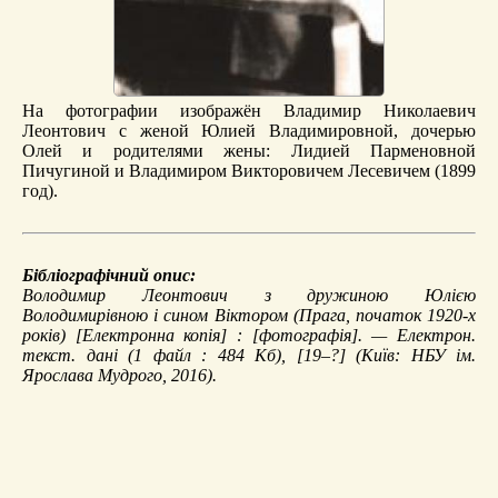
На фотографии изображён Владимир Николаевич
Леонтович с женой Юлией Владимировной, дочерью
Олей и родителями жены: Лидией Парменовной
Пичугиной и Владимиром Викторовичем Лесевичем (1899
год).
Бібліографічний опис:
Володимир Леонтович з дружиною Юлією
Володимирівною і сином Віктором (Прага, початок 1920-х
років)
[Електронна копія] : [фотографія]. — Електрон.
текст. дані (1 файл : 484 Кб), [19–?] (Київ: НБУ ім.
Ярослава Мудрого, 2016).