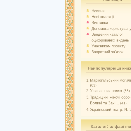
Новини
Нові колекції
Виставки
Допомога користувач
Зведений каталог
оцифрованих видань
Учасникам проекту
Зворотний зв’язок
Найпопулярніші кни
1.
Маріюпільський могиль
(63)
2.
У запашних полях
(55)
3.
Традиційні жіночі соро
Волині та Захі...
(41)
4.
Український театр. № 
Каталог: алфавітн