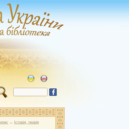
опис
→
Історія, теорія