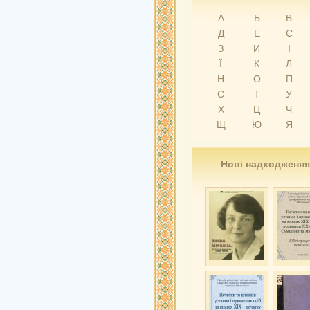
А
Б
В
Д
Е
Є
З
И
І
Ї
К
Л
Н
О
П
С
Т
У
Х
Ц
Ч
Щ
Ю
Я
Нові надходження