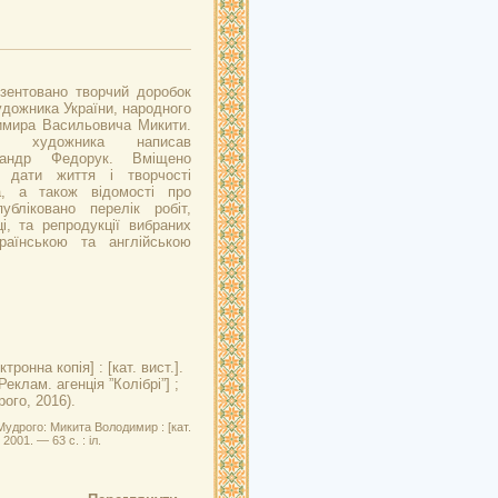
езентовано творчий доробок
дожника України, народного
имира Васильовича Микити.
 художника написав
сандр Федорук. Вміщено
 дати життя і творчості
, а також відомості про
убліковано перелік робіт,
і, та репродукції вибраних
раїнською та англійською
тронна копія] : [кат. вист.].
еклам. агенція ”Колібрі”] ;
рого, 2016).
удрого: Микита Володимир : [кат.
 2001. — 63 с. : іл.