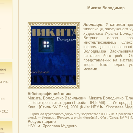
Микита Володимир
Анотація:
У каталозі пр
у
живописця, заслуженого ху
художника України Волод
Вступне слово про
мистецтвознавець Олек
інформацію про основні
Володимира Васильовича
виставки його робіт. Оп
представлених на виставц
творів. Текст подано ук
жки
мовами.
ник...
Бібліографічний опис:
Микита, Володимир Васильович.
Микита Володимир
[Елек
чки
— Електрон. текст. дані (1 файл : 84,8 Мб). — Ужгород ; [Р
Київ : [Стиль SV Print], 2001 (Київ: НБУ ім. Ярослава Муд
3
(31)
Оригінал друкованого документу зберігається в НБУ ім. Ярослава М
вист.]. — Ужгород : [Реклам. агенція «Колібрі»] ; Київ : [Стиль SV Print],
Ресурс надано
НБУ ім. Ярослава Мудрого
ий