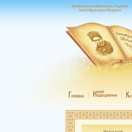
Н
нові
Г
К
адходження
оловна
а
Навігація