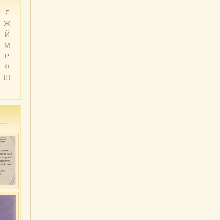
Г
Ж
Й
М
Р
Ф
Ш