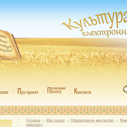
П
учасники
П
К
роекту
талог
ро проект
онтакти
Головна
→
Мистецтво
→
Образотворче мистецтво
→
Жив
живопису