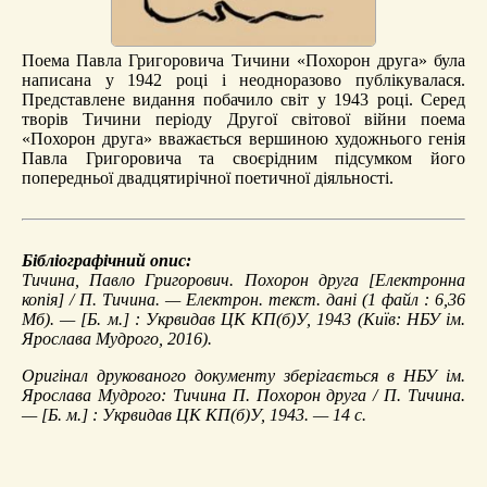
Поема Павла Григоровича Тичини «Похорон друга» була
написана у 1942 році і неодноразово публікувалася.
Представлене видання побачило світ у 1943 році. Серед
творів Тичини періоду Другої світової війни поема
«Похорон друга» вважається вершиною художнього генія
Павла Григоровича та своєрідним підсумком його
попередньої двадцятирічної поетичної діяльності.
Бібліографічний опис:
Тичина, Павло Григорович.
Похорон друга
[Електронна
копія] / П. Тичина. — Електрон. текст. дані (1 файл : 6,36
Мб). — [Б. м.] : Укрвидав ЦК КП(б)У, 1943 (Київ: НБУ ім.
Ярослава Мудрого, 2016).
Оригінал друкованого документу зберігається в НБУ ім.
Ярослава Мудрого: Тичина П. Похорон друга / П. Тичина.
— [Б. м.] : Укрвидав ЦК КП(б)У, 1943. — 14 с.