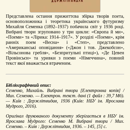
Представлена остання прижиттєва збірка творів поета,
основоположника і теоретика українського футуризму
Михайля Семенка (1892–1937) побачила світ у 1936 році.
Вибрані твори згруповано у три цикли: «Європа й ми»,
«Поеми» та «Лірика: 1914–1917». У розділі «Поеми», крім
ранніх поем «Весна» і «Степ», представлено
«Американські оповідання» («Джон і тов. Джекобсон»,
«Вільсонова гребля», «Безпритульні птиці»), «Де Цевен
Провінсьєн» та уривки з поеми «Німеччина», повний
текст якої вважається втраченим.
Бібліографічний опис:
Семенко, Михайль.
Вибрані твори
[Електронна копія] /
Мих. Семенко. — Електрон. текст. дані (1 файл : 39,7 Мб).
— Київ : Держлітвидав, 1936 (Київ: НБУ ім. Ярослава
Мудрого, 2016).
Оригінал друкованого документу зберігається в НБУ ім.
Ярослава Мудрого: Семенко М. Вибрані твори / Мих.
Семенко. – Київ : Держлітвидав, 1936. – 145, [5] с.