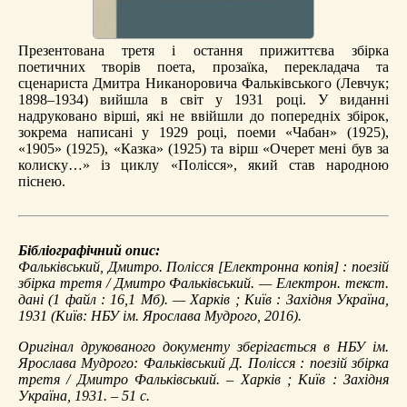
Презентована третя і остання прижиттєва збірка
поетичних творів поета, прозаїка, перекладача та
сценариста Дмитра Никаноровича Фальківського (Левчук;
1898–1934) вийшла в світ у 1931 році. У виданні
надруковано вірші, які не ввійшли до попередніх збірок,
зокрема написані у 1929 році, поеми «Чабан» (1925),
«1905» (1925), «Казка» (1925) та вірш «Очерет мені був за
колиску…» із циклу «Полісся», який став народною
піснею.
Бібліографічний опис:
Фальківський, Дмитро.
Полісся
[Електронна копія] : поезій
збірка третя / Дмитро Фальківський. — Електрон. текст.
дані (1 файл : 16,1 Мб). — Харків ; Київ : Західня Україна,
1931 (Київ: НБУ ім. Ярослава Мудрого, 2016).
Оригінал друкованого документу зберігається в НБУ ім.
Ярослава Мудрого: Фальківський Д. Полісся : поезій збірка
третя / Дмитро Фальківський. – Харків ; Київ : Західня
Україна, 1931. – 51 с.