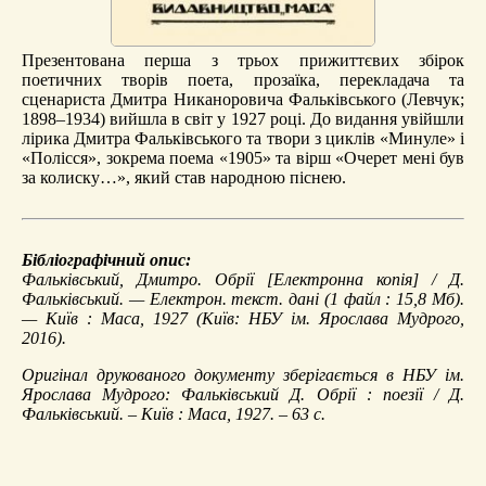
Презентована перша з трьох прижиттєвих збірок
поетичних творів поета, прозаїка, перекладача та
сценариста Дмитра Никаноровича Фальківського (Левчук;
1898–1934) вийшла в світ у 1927 році. До видання увійшли
лірика Дмитра Фальківського та твори з циклів «Минуле» і
«Полісся», зокрема поема «1905» та вірш «Очерет мені був
за колиску…», який став народною піснею.
Бібліографічний опис:
Фальківський, Дмитро.
Обрії
[Електронна копія] / Д.
Фальківський. — Електрон. текст. дані (1 файл : 15,8 Мб).
— Київ : Маса, 1927 (Київ: НБУ ім. Ярослава Мудрого,
2016).
Оригінал друкованого документу зберігається в НБУ ім.
Ярослава Мудрого: Фальківський Д. Обрії : поезії / Д.
Фальківський. – Київ : Маса, 1927. – 63 с.