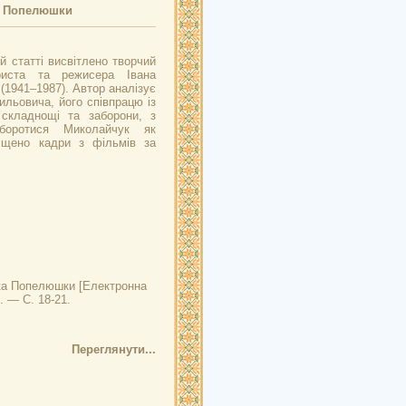
а Попелюшки
й статті висвітлено творчий
риста та режисера Івана
1941–1987). Автор аналізує
ильовича, його співпрацю із
складнощі та заборони, з
оротися Миколайчук як
іщено кадри з фільмів за
.
ька Попелюшки
[Електронна
. — С. 18-21.
Переглянути...