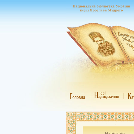
Н
нові
Г
К
адходження
оловна
а
Навігація