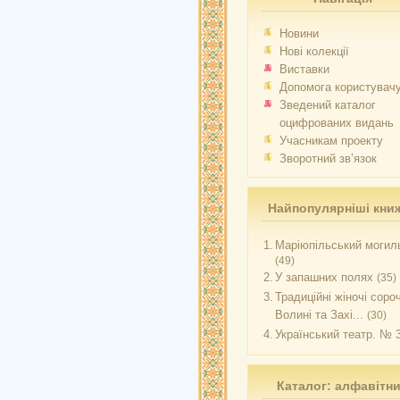
Новини
Нові колекції
Виставки
Допомога користувач
Зведений каталог
оцифрованих видань
Учасникам проекту
Зворотний зв’язок
Найпопулярніші кни
1.
Маріюпільський могиль
(49)
2.
У запашних полях
(35)
3.
Традиційні жіночі соро
Волині та Захі...
(30)
4.
Український театр. № 
Каталог: алфавітн