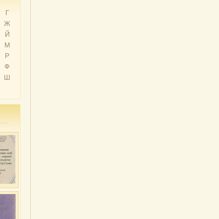
Г
Ж
Й
М
Р
Ф
Ш