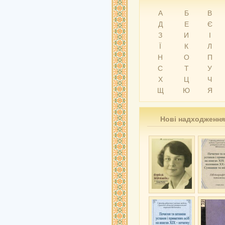
А
Б
В
Д
Е
Є
З
И
І
Ї
К
Л
Н
О
П
С
Т
У
Х
Ц
Ч
Щ
Ю
Я
Нові надходження