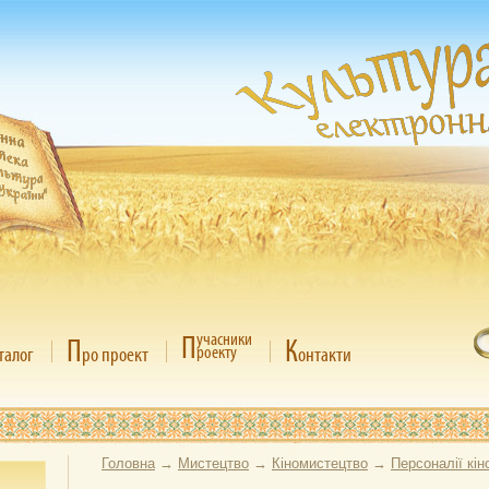
П
учасники
П
К
роекту
талог
ро проект
онтакти
Головна
→
Мистецтво
→
Кіномистецтво
→
Персоналії кін