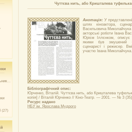
Чуттєва нить, або Кришталева туфельк
Анотація:
У представлені
шлях кіноактора, сцена
у
Васильовича Миколайчука (
акторські роботи Івана Вас
Юрієм Іллєнком, описує 
якими був змушений б
сценарист і режисер. Вм
участю Івана Миколайчука
жки
ник...
Бібліографічний опис:
Юрченко, Віталій.
Чуттєва нить, або Кришталева туфел
копія] / Віталій Юрченко // Кіно-Театр. — 2001. — № 3 (35)
чки
Ресурс надано
НБУ ім. Ярослава Мудрого
3
(27)
ий