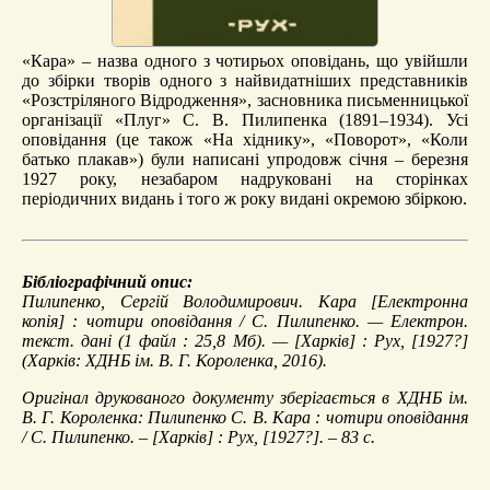
«Кара» – назва одного з чотирьох оповідань, що увійшли
до збірки творів одного з найвидатніших представників
«Розстріляного Відродження», засновника письменницької
організації «Плуг» С. В. Пилипенка (1891–1934). Усі
оповідання (це також «На хіднику», «Поворот», «Коли
батько плакав») були написані упродовж січня – березня
1927 року, незабаром надруковані на сторінках
періодичних видань і того ж року видані окремою збіркою.
Бібліографічний опис:
Пилипенко, Сергій Володимирович.
Кара
[Електронна
копія] : чотири оповідання / С. Пилипенко. — Електрон.
текст. дані (1 файл : 25,8 Мб). — [Харків] : Рух, [1927?]
(Харків: ХДНБ ім. В. Г. Короленка, 2016).
Оригінал друкованого документу зберігається в ХДНБ ім.
В. Г. Короленка: Пилипенко С. В. Кара : чотири оповідання
/ С. Пилипенко. – [Харків] : Рух, [1927?]. – 83 с.