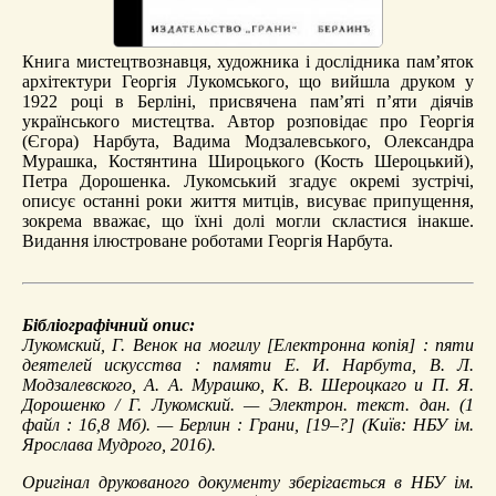
Книга мистецтвознавця, художника і дослідника пам’яток
архітектури Георгія Лукомського, що вийшла друком у
1922 році в Берліні, присвячена пам’яті п’яти діячів
українського мистецтва. Автор розповідає про Георгія
(Єгора) Нарбута, Вадима Модзалевського, Олександра
Мурашка, Костянтина Широцького (Кость Шероцький),
Петра Дорошенка. Лукомський згадує окремі зустрічі,
описує останні роки життя митців, висуває припущення,
зокрема вважає, що їхні долі могли скластися інакше.
Видання ілюстроване роботами Георгія Нарбута.
Бібліографічний опис:
Лукомский, Г.
Венок на могилу
[Електронна копія] : пяти
деятелей искусства : памяти Е. И. Нарбута, В. Л.
Модзалевского, А. А. Мурашко, К. В. Шероцкаго и П. Я.
Дорошенко / Г. Лукомский. — Электрон. текст. дан. (1
файл : 16,8 Мб). — Берлин : Грани, [19–?] (Київ: НБУ ім.
Ярослава Мудрого, 2016).
Оригінал друкованого документу зберігається в НБУ ім.