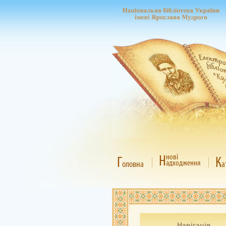
Н
нові
Г
К
адходження
оловна
а
Навігація