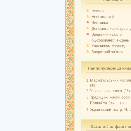
Новини
Нові колекції
Виставки
Допомога користувач
Зведений каталог
оцифрованих видань
Учасникам проекту
Зворотний зв’язок
Найпопулярніші кни
1.
Маріюпільський могиль
(49)
2.
У запашних полях
(35)
3.
Традиційні жіночі соро
Волині та Захі...
(30)
4.
Український театр. № 
Каталог: алфавітн