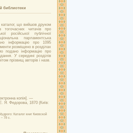
ой библиотеки
 каталог, що вийшов друком
в тогочасних читачів про
ої російської публічної
ціональна парламентська
дано інформацію про 1095
ументи розміщено в розділах
мо подано інформацію про
идання. У середині розділів
том прізвищ авторів і назв.
ктронна копія]. —
Е. Я. Федорова, 1870 (Київ:
Мудрого: Каталог книг Киевской
– 78 с.