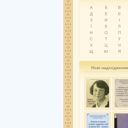
А
Б
В
Д
Е
Є
З
И
І
Ї
К
Л
Н
О
П
С
Т
У
Х
Ц
Ч
Щ
Ю
Я
Нові надходження