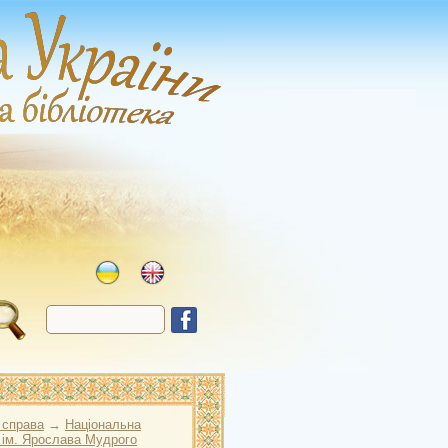
 справа
→
Національна
 ім. Ярослава Мудрого