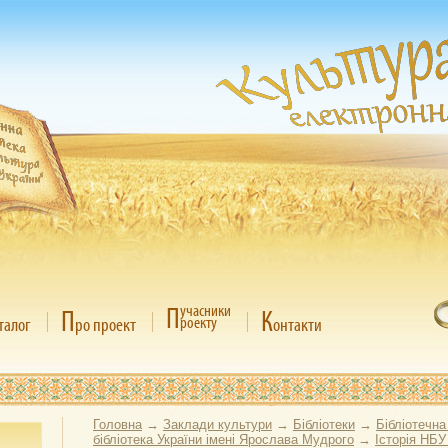
П
учасники
П
К
роекту
талог
ро проект
онтакти
Головна
→
Заклади культури
→
Бібліотеки
→
Бібліотечна
бібліотека України імені Ярослава Мудрого
→
Історія НБУ