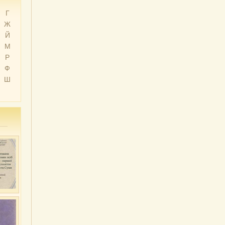
Г
Ж
Й
М
Р
Ф
Ш