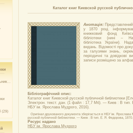
Каталог книг Киевской русской публичн
Анотація:
Представлений
у
у 1870 році, інформува
книжковий фонд Київськ
бібліотеки (нині – На
бібліотека України). На
видань. Відомості про док
за галузями знань, окре
періодичні та довідкові в
записи розміщено за алфаві
жки
ник...
Бібліографічний опис:
Каталог книг Киевской русской публичной библиотеки
[Еле
чки
Электрон. текст. дан. (1 файл : 17,7 Мб). — Киев : В тип. 
НБУ ім. Ярослава Мудрого, 2016).
3
(29)
Оригінал друкованого документа зберігається в НБУ ім. Ярослава 
русской публичной библиотеки. — Киев : В тип. Е. Я. Федорова, 1870. 
Ресурс надано
НБУ ім. Ярослава Мудрого
ий