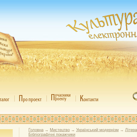
П
учасники
П
К
роекту
талог
ро проект
онтакти
Головна
→
Мистецтво
→
Український модернізм
→
Літер
Бібліографічні покажчики