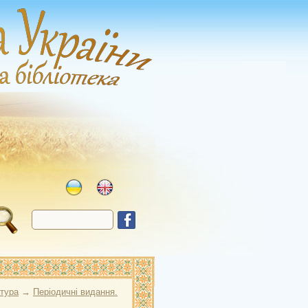
атура
→
Періодичні видання.