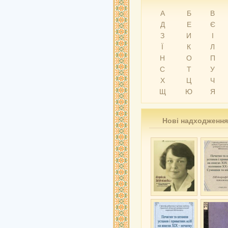
А
Б
В
Д
Е
Є
З
И
І
Ї
К
Л
Н
О
П
С
Т
У
Х
Ц
Ч
Щ
Ю
Я
Нові надходження