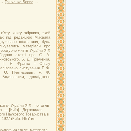
→
Грінченко Борис
→
п’яту книгу збірника, який
ах під редакцією Михайла
руковано шість книг, була
лікувались матеріали про
тературне життя України ХІХ
Подано статті про С. А.
ковського, Б. Д. Грінченка,
у І. Я. Франка – Ольгу
алізовано листування Г. Ф.
П. О. Плетньовим, Я. Ф.
Бодянським, досліджено
життя України XIX і початків
го. — [Київ] : Держвидав
кого Наукового Товариства в
— 1927 (Київ: НБУ ім.
дрого: За сто літ : матеріали з