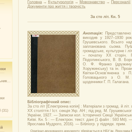
Головна
→
Культурологія
→
Мовознавство
→
Персоналії
Документи про життя і творчість
За сто літ. Кн. 5
у
Анотація:
Представлено 
виходив у 1927–1930 рок
Грушевського. Всього над
запланована сьома. Пуб
громадське, культурне і лі
– початку ХХ сторіч. 
Подолинського, В. В. Борж
О. Ф. Франко (дружин
жки
Хоружинську) та ін. Проан
Квітки-Основ’яненка з 
Головацького з О. М. 
ник...
щоденники Г. П. Галагана.
чки
Бібліографічний опис:
За сто літ
[Електронна копія] : Матеріали з громад. й літ. 
3
(31)
XX століття / Іст. секція Укр. АН ; під ред. М. Грушевсько
України, 1927. — Записки кол. Історичної Секції Українсь
Київі. Кн. 5 : — Електрон. текст. дані (1 файл : 593 Мб). 
Ярослава Мудрого, 2016). — Бібліогр. у підрядк. прим.
ий
Оригінал друкованого документу зберігається в НБУ ім. Ярослава Му