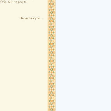
ія Укр. АН ; під ред. М.
Переглянути...