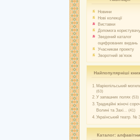
Новини
Нові колекції
Виставки
Допомога користувач
Зведений каталог
оцифрованих видань
Учасникам проекту
Зворотний зв’язок
Найпопулярніші кни
1.
Маріюпільський могиль
(63)
2.
У запашних полях
(53)
3.
Традиційні жіночі соро
Волині та Захі...
(41)
4.
Український театр. № 
Каталог: алфавітн