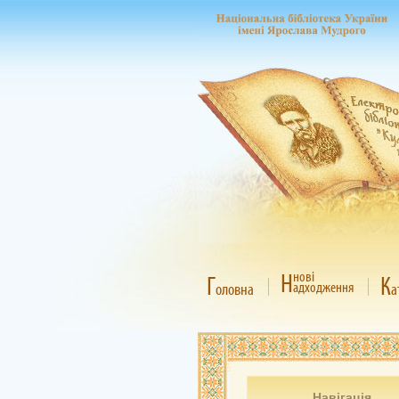
Н
нові
Г
К
адходження
оловна
а
Навігація