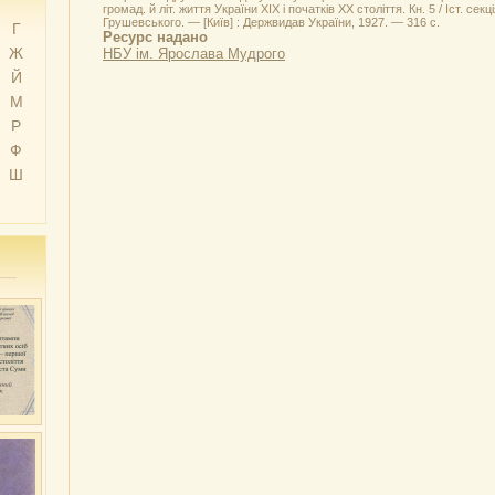
громад. й літ. життя України XIX і початків XX століття. Кн. 5 / Іст. секц
Грушевського. — [Київ] : Держвидав України, 1927. — 316 с.
Г
Ресурс надано
Ж
НБУ ім. Ярослава Мудрого
Й
М
Р
Ф
Ш