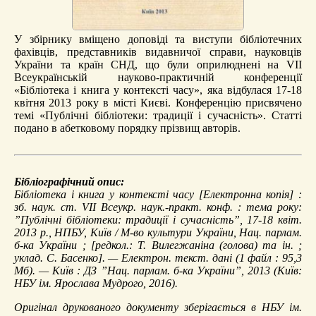
У збірнику вміщено доповіді та виступи бібліотечних
фахівців, представників видавничої справи, науковців
України та країн СНД, що були оприлюднені на VII
Всеукраїнській науково-практичній конференції
«Бібліотека і книга у контексті часу», яка відбулася 17-18
квітня 2013 року в місті Києві. Конференцію присвячено
темі «Публічні бібліотеки: традиції і сучасність». Статті
подано в абетковому порядку прізвищ авторів.
Бібліографічний опис:
Бібліотека і книга у контексті часу
[Електронна копія] :
зб. наук. ст. VII Всеукр. наук.-практ. конф. : тема року:
”Публічні бібліотеки: традиції і сучасність”, 17-18 квіт.
2013 р., НПБУ, Київ / М-во культури України, Нац. парлам.
б-ка України ; [редкол.: Т. Вилегжаніна (голова) та ін. ;
уклад. С. Басенко]. — Електрон. текст. дані (1 файл : 95,3
Мб). — Київ : ДЗ ”Нац. парлам. б-ка України”, 2013 (Київ:
НБУ ім. Ярослава Мудрого, 2016).
Оригінал друкованого документу зберігається в НБУ ім.