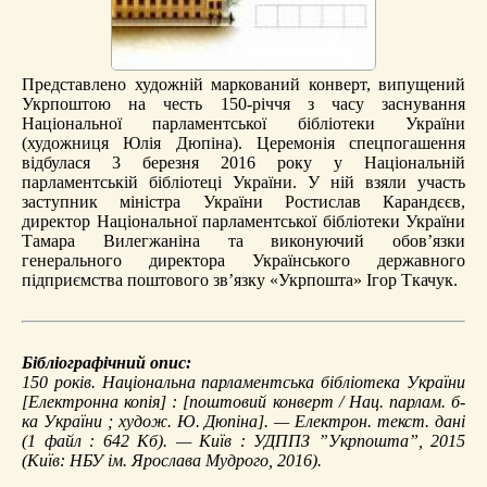
Представлено художній маркований конверт, випущений
Укрпоштою на честь 150-річчя з часу заснування
Національної парламентської бібліотеки України
(художниця Юлія Дюпіна). Церемонія спецпогашення
відбулася 3 березня 2016 року у Національній
парламентській бібліотеці України. У ній взяли участь
заступник міністра України Ростислав Карандєєв,
директор Національної парламентської бібліотеки України
Тамара Вилегжаніна та виконуючий обов’язки
генерального директора Українського державного
підприємства поштового зв’язку «Укрпошта» Ігор Ткачук.
Бібліографічний опис:
150 років. Національна парламентська бібліотека України
[Електронна копія] : [поштовий конверт / Нац. парлам. б-
ка України ; худож. Ю. Дюпіна]. — Електрон. текст. дані
(1 файл : 642 Кб). — Київ : УДППЗ ”Укрпошта”, 2015
(Київ: НБУ ім. Ярослава Мудрого, 2016).