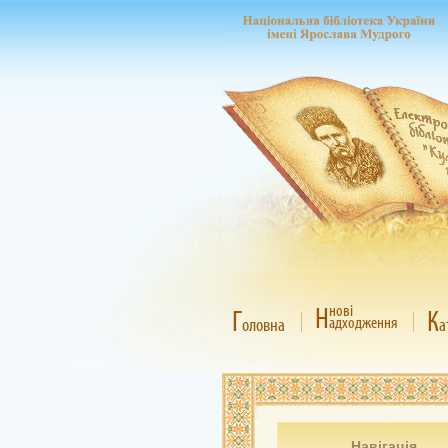
Н
нові
Г
К
адходження
оловна
а
Навігація