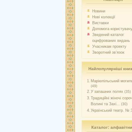
Новини
Нові колекції
Виставки
Допомога користувач
Зведений каталог
оцифрованих видань
Учасникам проекту
Зворотний зв’язок
Найпопулярніші кни
1.
Маріюпільський могиль
(49)
2.
У запашних полях
(35)
3.
Традиційні жіночі соро
Волині та Захі...
(30)
4.
Український театр. № 
Каталог: алфавітн