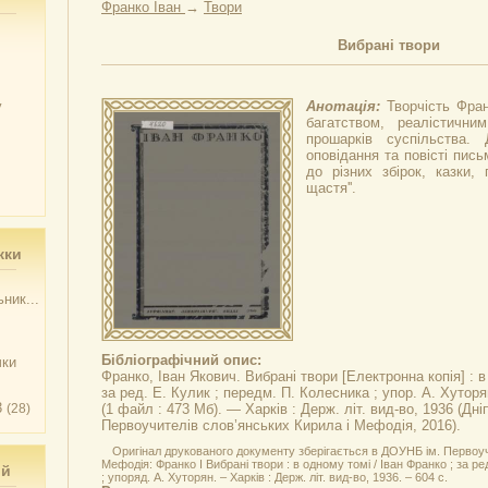
Франко Іван
→
Твори
Вибрані твори
у
Анотація:
Творчість Фра
багатством, реалістични
прошарків суспільства.
оповідання та повісті пись
до різних збірок, казки,
щастя''.
жки
ник...
Бібліографічний опис:
чки
Франко, Іван Якович.
Вибрані твори
[Електронна копія] : в
за ред. Е. Кулик ; передм. П. Колесника ; упор. А. Хуторя
3
(28)
(1 файл : 473 Мб). — Харків : Держ. літ. вид-во, 1936 (Д
Первоучителів слов’янських Кирила і Мефодія, 2016).
Оригінал друкованого документу зберігається в ДОУНБ ім. Первоуч
Мефодія: Франко I Вибрані твори : в одному томі / Iван Франко ; за ре
ий
; упоряд. А. Хуторян. – Харків : Держ. літ. вид-во, 1936. – 604 с.