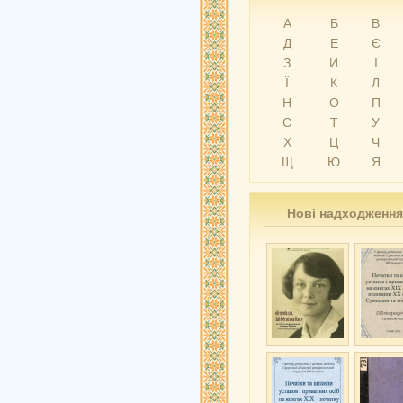
А
Б
В
Д
Е
Є
З
И
І
Ї
К
Л
Н
О
П
С
Т
У
Х
Ц
Ч
Щ
Ю
Я
Нові надходження