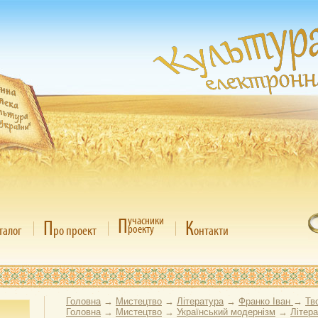
П
учасники
П
К
роекту
талог
ро проект
онтакти
Головна
→
Мистецтво
→
Література
→
Франко Іван
→
Тв
Головна
→
Мистецтво
→
Український модернізм
→
Літер