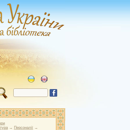
ори
атура
→
Персоналії
→