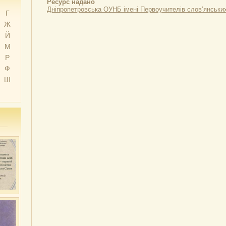
Ресурс надано
Дніпропетровська ОУНБ імені Первоучителів слов’янськи
Г
Ж
Й
М
Р
Ф
Ш