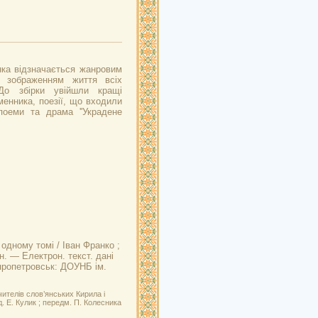
нка відзначається жанровим
м зображенням життя всіх
 До збірки увійшли кращі
менника, поезії, що входили
 поеми та драма ''Украдене
 одному томі / Іван Франко ;
н. — Електрон. текст. дані
ніпропетровськ: ДОУНБ ім.
ителів слов’янських Кирила і
д. Е. Кулик ; передм. П. Колесника