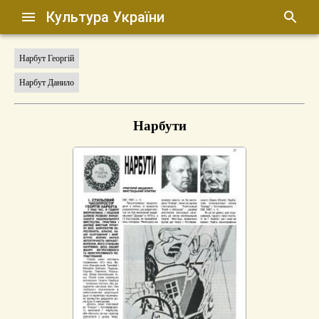
Культура України
Нарбут Георгій
Нарбут Данило
Нарбути