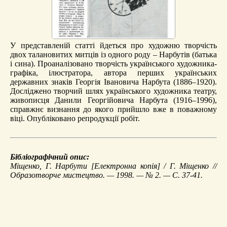
У представленій статті йдеться про художню творчість
двох талановитих митців із одного роду – Нарбутів (батька
і сина). Проаналізовано творчість українського художника-
графіка, ілюстратора, автора перших українських
державних знаків Георгія Івановича Нарбута (1886–1920).
Досліджено творчий шлях українського художника театру,
живописця Данили Георгійовича Нарбута (1916–1996),
справжнє визнання до якого прийшло вже в поважному
віці. Опубліковано репродукції робіт.
Бібліографічний опис:
Міщенко, Г.
Нарбути
[Електронна копія] / Г. Міщенко //
Образотворче мистецтво. — 1998. — № 2. — С. 37-41.