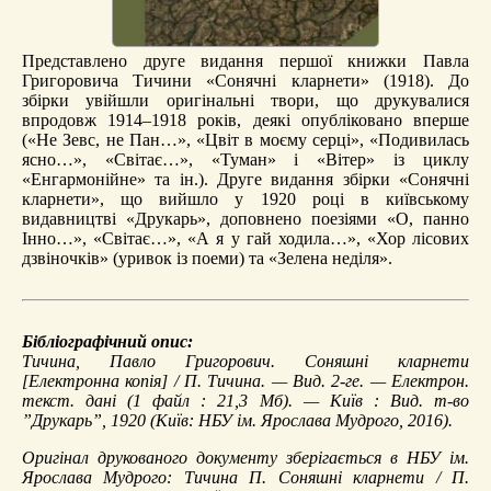
Представлено друге видання першої книжки Павла
Григоровича Тичини «Сонячні кларнети» (1918). До
збірки увійшли оригінальні твори, що друкувалися
впродовж 1914–1918 років, деякі опубліковано вперше
(«Не Зевс, не Пан…», «Цвіт в моєму серці», «Подивилась
ясно…», «Світає…», «Туман» і «Вітер» із циклу
«Енгармонійне» та ін.). Друге видання збірки «Сонячні
кларнети», що вийшло у 1920 році в київському
видавництві «Друкарь», доповнено поезіями «О, панно
Інно…», «Світає…», «А я у гай ходила…», «Хор лісових
дзвіночків» (уривок із поеми) та «Зелена неділя».
Бібліографічний опис:
Тичина, Павло Григорович.
Соняшні кларнети
[Електронна копія] / П. Тичина. — Вид. 2-ге. — Електрон.
текст. дані (1 файл : 21,3 Мб). — Київ : Вид. т-во
”Друкарь”, 1920 (Київ: НБУ ім. Ярослава Мудрого, 2016).
Оригінал друкованого документу зберігається в НБУ ім.
Ярослава Мудрого: Тичина П. Соняшні кларнети / П.