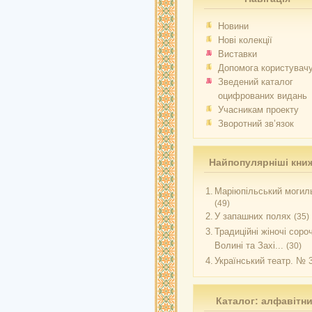
Новини
Нові колекції
Виставки
Допомога користувач
Зведений каталог
оцифрованих видань
Учасникам проекту
Зворотний зв’язок
Найпопулярніші кни
1.
Маріюпільський могиль
(49)
2.
У запашних полях
(35)
3.
Традиційні жіночі соро
Волині та Захі...
(30)
4.
Український театр. № 
Каталог: алфавітн