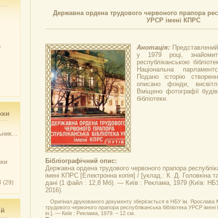
Державна ордена трудового червоного прапора рес
УРСР імені КПРС
у
Анотація:
Представлений 
у 1979 році, знайоми
республіканською бібліот
Національна парламентс
Подано історію створенн
описано фонди, висвітл
Вміщено фотографії будів
бібліотеки.
жки
ник...
Бібліографічний опис:
чки
Державна ордена трудового червоного прапора республік
імені КПРС
[Електронна копія] / [уклад.: К. Д. Головкіна та
3
(29)
дані (1 файл : 12,8 Мб). — Київ : Реклама, 1979 (Київ: Н
2016).
Оригінал друкованого документу зберігається в НБУ ім. Ярослава
трудового червоного прапора республіканська бібліотека УРСР імені КП
ий
ін.]. — Київ : Реклама, 1979. – 12 см.