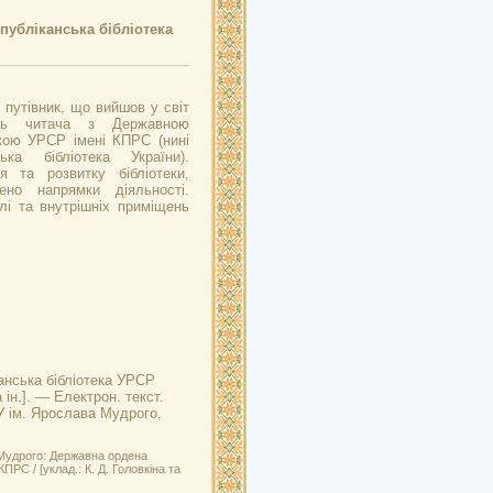
публіканська бібліотека
путівник, що вийшов у світ
ть читача з Державною
екою УРСР імені КПРС (нині
ька бібліотека України).
я та розвитку бібліотеки,
ено напрямки діяльності.
лі та внутрішніх приміщень
анська бібліотека УРСР
 ін.]. — Електрон. текст.
БУ ім. Ярослава Мудрого,
 Мудрого: Державна ордена
РС / [уклад.: К. Д. Головкіна та