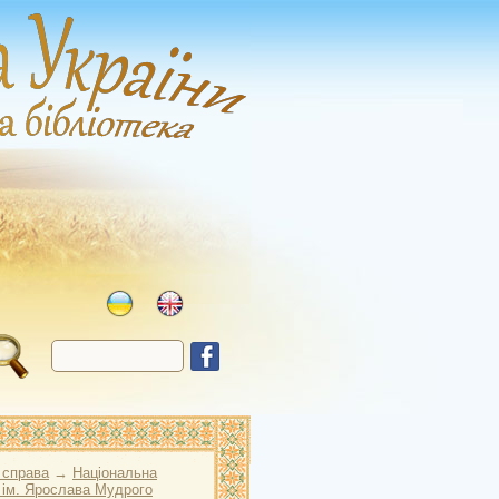
 справа
→
Національна
 ім. Ярослава Мудрого