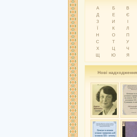
А
Б
В
Д
Е
Є
З
И
І
Ї
К
Л
Н
О
П
С
Т
У
Х
Ц
Ч
Щ
Ю
Я
Нові надходження