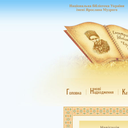
Н
нові
Г
К
адходження
оловна
а
Навігація