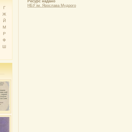
Ресурс надано
НБУ ім. Ярослава Мудрого
Г
Ж
Й
М
Р
Ф
Ш