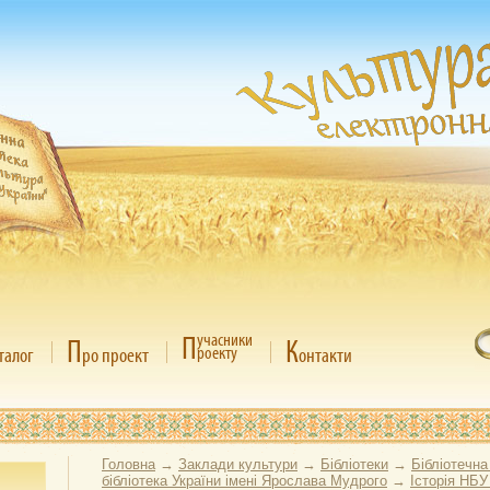
П
учасники
П
К
роекту
талог
ро проект
онтакти
Головна
→
Заклади культури
→
Бібліотеки
→
Бібліотечна
бібліотека України імені Ярослава Мудрого
→
Історія НБУ