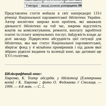
Представлена стаття вийшла в світ напередодні 133-ї
річниці Національної парламентської бібліотеки України.
Автор висвітлює широке коло проблем, які заважали
діяльності бібліотеки на той час, зокрема відсутність
коштів на комплектування, ремонти, виплату заробітної
платні та сплату комунальних послуг, байдужість влади до
долі закладу. Підкреслено абсурдність цієї ситуації для
бібліотеки, яка має статус Національної парламентської,
зберігає фонд у 4 мільйони примірників і під дахом якої
зібрано рідкісні видання та колекції книг, що датовані ще
XVI століттям.
Бібліографічний опис:
Хівренко, К.
Театр абсурдів. у бібліотеці
[Електронна
копія] / К. Хівренко ; фото О. Федонюка // Столиця. —
1999. — 4-8 лют. — С. 1.