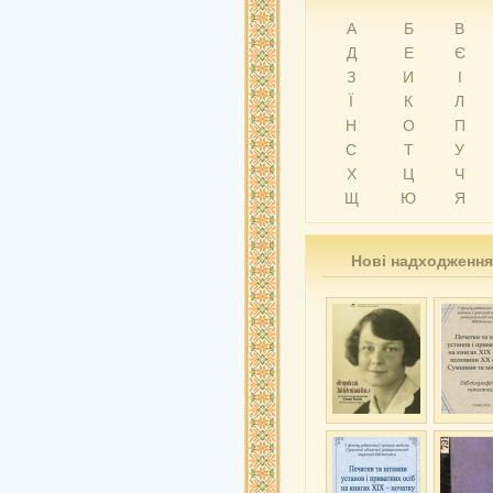
А
Б
В
Д
Е
Є
З
И
І
Ї
К
Л
Н
О
П
С
Т
У
Х
Ц
Ч
Щ
Ю
Я
Нові надходження