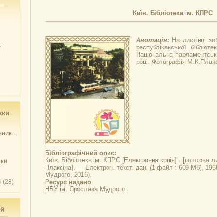
Київ. Бібліотека ім. КПРС
Анотація:
На листівці з
у
республіканської бібліот
Національна парламентська
році. Фотографія М.К.Плакс
жки
ник...
Бібліографічний опис:
Київ. Бібліотека ім. КПРС
[Електронна копія] : [поштова ли
чки
Плаксіна]. — Електрон. текст. дані (1 файл : 609 Мб), 196
Мудрого, 2016).
3
(28)
Ресурс надано
НБУ ім. Ярослава Мудрого
ий