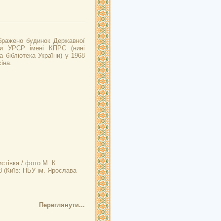
ображено будинок Державної
еки УРСР імені КПРС (нині
 бібліотека України) у 1968
іна.
стівка / фото М. К.
8 (Київ: НБУ ім. Ярослава
Переглянути...