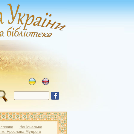
 справа
→
Національна
 ім. Ярослава Мудрого