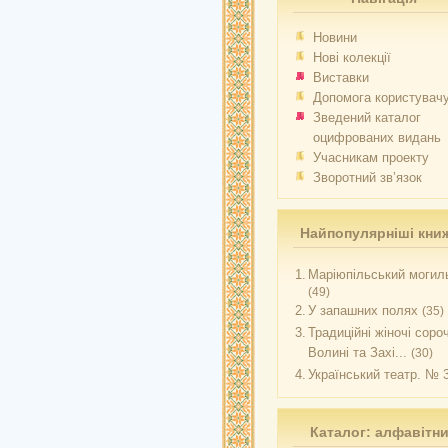
Новини
Нові колекції
Виставки
Допомога користувач
Зведений каталог
оцифрованих видань
Учасникам проекту
Зворотний зв’язок
Найпопулярніші кни
1.
Маріюпільський могиль
(49)
2.
У запашних полях
(35)
3.
Традиційні жіночі соро
Волині та Захі...
(30)
4.
Український театр. № 
Каталог: алфавітн