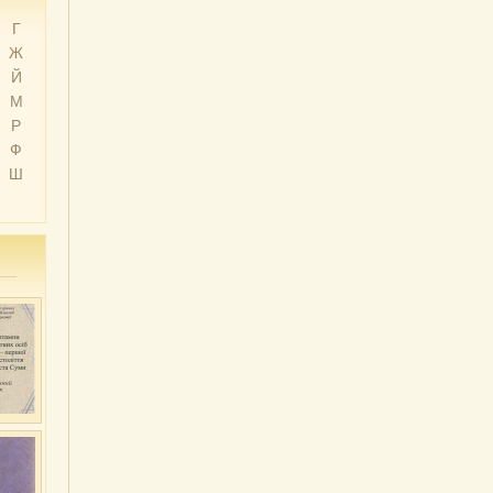
Г
Ж
Й
М
Р
Ф
Ш