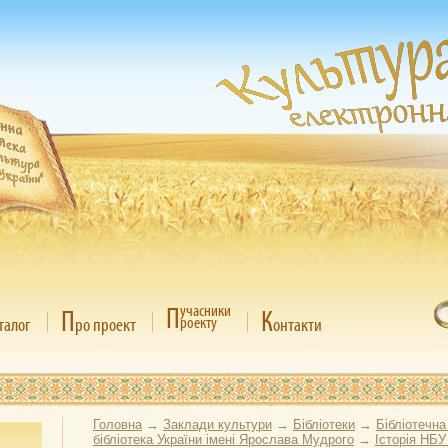
П
учасники
П
К
роекту
талог
ро проект
онтакти
Головна
→
Заклади культури
→
Бібліотеки
→
Бібліотечна
бібліотека України імені Ярослава Мудрого
→
Історія НБУ