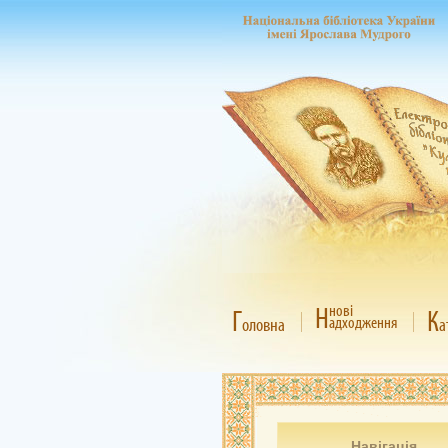
Н
нові
Г
К
адходження
оловна
а
Навігація