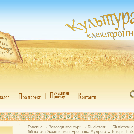
П
учасники
П
К
роекту
талог
ро проект
онтакти
Головна
→
Заклади культури
→
Бібліотеки
→
Бібліотечна
бібліотека України імені Ярослава Мудрого
→
Історія НБУ