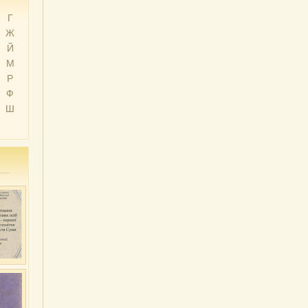
Г
Ж
Й
М
Р
Ф
Ш