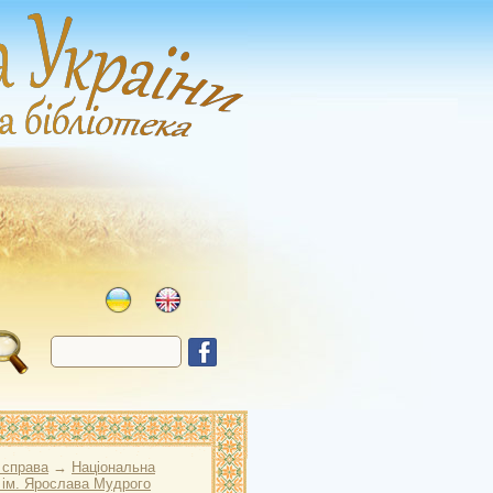
 справа
→
Національна
 ім. Ярослава Мудрого