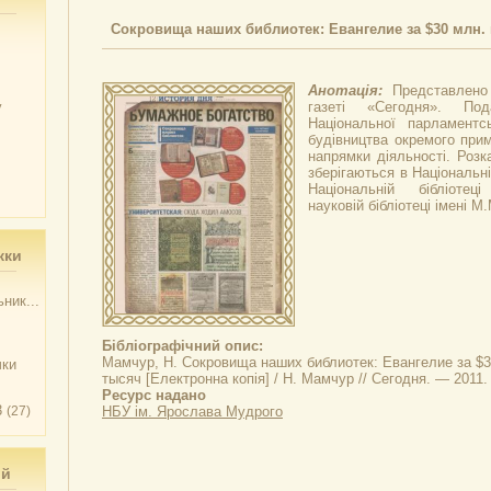
Сокровища наших библиотек: Евангелие за $30 млн. 
Анотація:
Представлено 
у
газеті «Сегодня». Под
Національної парламентсь
будівництва окремого прим
напрямки діяльності. Розка
зберігаються в Національні
Національній бібліотеці
науковій бібліотеці імені 
жки
ник...
Бібліографічний опис:
Мамчур, Н.
Сокровища наших библиотек: Евангелие за $30
чки
тысяч
[Електронна копія] / Н. Мамчур // Сегодня. — 2011. 
Ресурс надано
3
(27)
НБУ ім. Ярослава Мудрого
ий