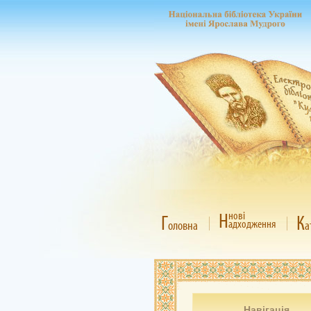
Н
нові
Г
К
адходження
оловна
а
Навігація