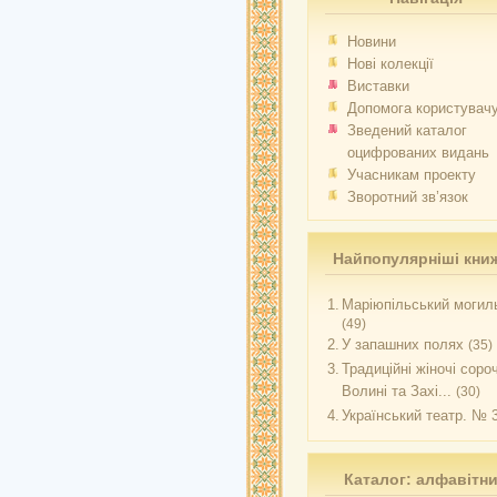
Новини
Нові колекції
Виставки
Допомога користувач
Зведений каталог
оцифрованих видань
Учасникам проекту
Зворотний зв’язок
Найпопулярніші кни
1.
Маріюпільський могиль
(49)
2.
У запашних полях
(35)
3.
Традиційні жіночі соро
Волині та Захі...
(30)
4.
Український театр. № 
Каталог: алфавітн