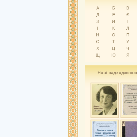
А
Б
В
Д
Е
Є
З
И
І
Ї
К
Л
Н
О
П
С
Т
У
Х
Ц
Ч
Щ
Ю
Я
Нові надходження