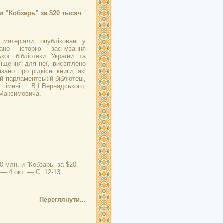
и ”Кобзарь” за $20 тысяч
матеріали, опубліковані у
ано історію заснування
кої бібліотеки України та
іщення для неї, висвітлено
зано про рідкісні книги, які
й парламентській бібліотеці,
 імені В.І.Вернадського,
М.Максимовича.
 млн. и ”Кобзарь” за $20
— 4 окт. — С. 12-13.
Переглянути...