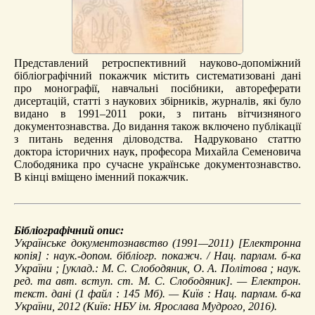
Представлений ретроспективний науково-допоміжний
бібліографічний покажчик містить систематизовані дані
про монографії, навчальні посібники, автореферати
дисертацій, статті з наукових збірників, журналів, які було
видано в 1991–2011 роки, з питань вітчизняного
документознавства. До видання також включено публікації
з питань ведення діловодства. Надруковано статтю
доктора історичних наук, професора Михайла Семеновича
Слободяника про сучасне українське документознавство.
В кінці вміщено іменний покажчик.
Бібліографічний опис:
Українське документознавство (1991—2011)
[Електронна
копія] : наук.-допом. бібліогр. покажч. / Нац. парлам. б-ка
України ; [уклад.: М. С. Слободяник, О. А. Політова ; наук.
ред. та авт. вступ. ст. М. С. Слободяник]. — Електрон.
текст. дані (1 файл : 145 Мб). — Київ : Нац. парлам. б-ка
України, 2012 (Київ: НБУ ім. Ярослава Мудрого, 2016).