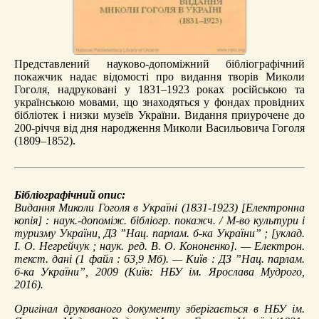
Представлений науково-допоміжний бібліографічний
покажчик надає відомості про видання творів Миколи
Гоголя, надруковані у 1831–1923 роках російською та
українською мовами, що знаходяться у фондах провідних
бібліотек і низки музеїв України. Видання приурочене до
200-річчя від дня народження Миколи Васильовича Гоголя
(1809–1852).
Бібліографічний опис:
Видання Миколи Гоголя в Україні (1831-1923)
[Електронна
копія] : наук.-допоміж. бібліогр. покажч. / М-во культури і
туризму України, ДЗ ”Нац. парлам. б-ка України” ; [уклад.
І. О. Негрейчук ; наук. ред. В. О. Кононенко]. — Електрон.
текст. дані (1 файл : 63,9 Мб). — Київ : ДЗ ”Нац. парлам.
б-ка України”, 2009 (Київ: НБУ ім. Ярослава Мудрого,
2016).
Оригінал друкованого документу зберігається в НБУ ім.