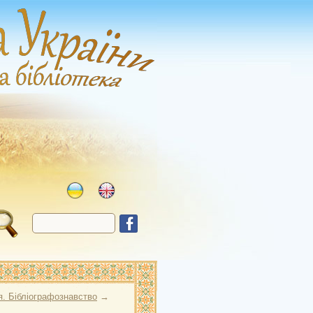
я. Бібліографознавство
→