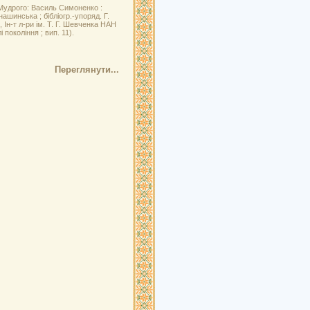
 Мудрого: Василь Симоненко :
нашинська ; бібліогр.-упоряд. Г.
, Ін-т л-ри ім. Т. Г. Шевченка НАН
 покоління ; вип. 11).
Переглянути...