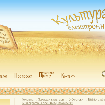
П
учасники
П
К
роекту
талог
ро проект
онтакти
Головна
→
Заклади культури
→
Бібліотеки
→
Бібліографі
Бібліографічні посібники, покажчики