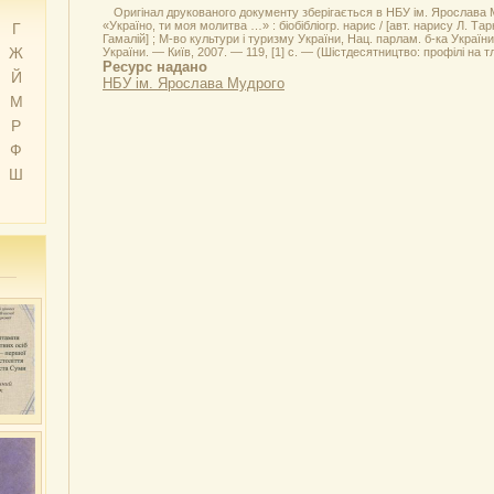
Оригінал друкованого документу зберігається в НБУ ім. Ярослава
«Україно, ти моя молитва …» : біобібліогр. нарис / [авт. нарису Л. Тар
Г
Гамалій] ; М-во культури і туризму України, Нац. парлам. б-ка України
Ж
України. — Київ, 2007. — 119, [1] с. — (Шістдесятництво: профілі на тлі
Ресурс надано
Й
НБУ ім. Ярослава Мудрого
М
Р
Ф
Ш