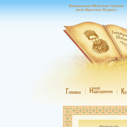
Н
нові
Г
К
адходження
оловна
а
Навігація