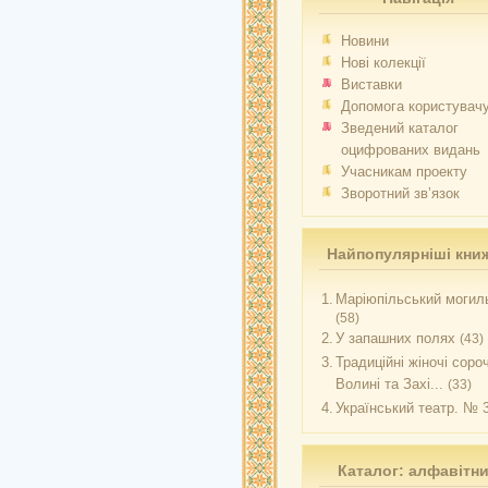
Новини
Нові колекції
Виставки
Допомога користувач
Зведений каталог
оцифрованих видань
Учасникам проекту
Зворотний зв’язок
Найпопулярніші кни
1.
Маріюпільський могиль
(58)
2.
У запашних полях
(43)
3.
Традиційні жіночі соро
Волині та Захі...
(33)
4.
Український театр. № 
Каталог: алфавітн