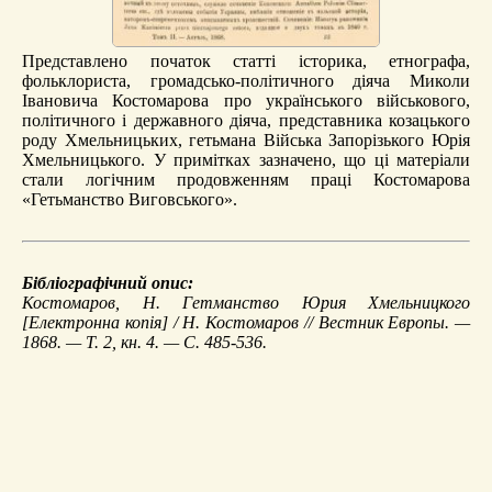
Представлено початок статті історика, етнографа,
фольклориста, громадсько-політичного діяча Миколи
Івановича Костомарова про українського військового,
політичного і державного діяча, представника козацького
роду Хмельницьких, гетьмана Війська Запорізького Юрія
Хмельницького. У примітках зазначено, що ці матеріали
стали логічним продовженням праці Костомарова
«Гетьманство Виговського».
Бібліографічний опис:
Костомаров, Н.
Гетманство Юрия Хмельницкого
[Електронна копія] / Н. Костомаров // Вестник Европы. —
1868. — Т. 2, кн. 4. — С. 485-536.