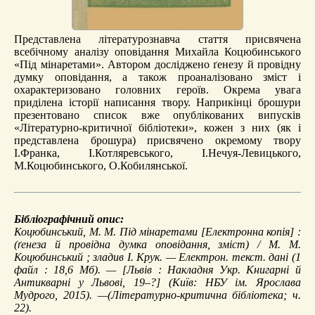
Представлена літературознавча стаття присвячена
всебічному аналізу оповідання Михайла Коцюбинського
«Під мінаретами». Автором досліджено ґенезу й провідну
думку оповідання, а також проаналізовано зміст і
охарактеризовано головних героїв. Окрема увага
приділена історії написання твору. Наприкінці брошури
презентовано список вже опублікованих випусків
«Літературно-критичної бібліотеки», кожен з них (як і
представлена брошура) присвячено окремому твору
І.Франка, І.Котляревського, І.Нечуя-Левицького,
М.Коцюбинського, О.Кобилянської.
Бібліографічний опис:
Коцюбинський, М. М.
Під мінаретами
[Електронна копія] :
(ґенеза й провідна думка оповідання, зміст) / М. М.
Коцюбинський ; зладив І. Крук. — Електрон. текст. дані (1
файл : 18,6 Мб). — [Львів : Накладня Укр. Книгарні й
Антикварні у Львові, 19–?] (Київ: НБУ ім. Ярослава
Мудрого, 2015). —(Літературно-критична бібліотека; ч.
22).