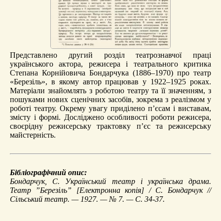
Представлено другий розділ театрознавчої праці
українського актора, режисера і театрального критика
Степана Корнійовича Бондарчука (1886–1970) про театр
«Березіль», в якому автор працював у 1922–1925 роках.
Матеріали знайомлять з роботою театру та її значенням, з
пошуками нових сценічних засобів, зокрема з реалізмом у
роботі театру. Окрему увагу приділено п’єсам і виставам,
змісту і формі. Досліджено особливості роботи режисера,
своєрідну режисерську трактовку п’єс та режисерську
майстерність.
Бібліографічний опис:
Бондарчук, С.
Український театр і українська драма.
Театр ”Березіль”
[Електронна копія] / С. Бондарчук //
Сільський театр. — 1927. — № 7. — С. 34-37.