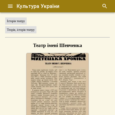
Культура України
Історія театру
Теорія, історія театру
Театр імені Шевченка