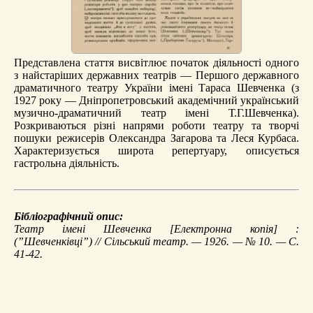
Представлена стаття висвітлює початок діяльності одного
з найстаріших державних театрів — Першого державного
драматичного театру України імені Тараса Шевченка (з
1927 року — Дніпропетровський академічний український
музично-драматичний театр імені Т.Г.Шевченка).
Розкриваються різні напрями роботи театру та творчі
пошуки режисерів Олександра Загарова та Леся Курбаса.
Характеризується широта репертуару, описується
гастрольна діяльність.
Бібліографічний опис:
Театр імені Шевченка
[Електронна копія] :
(”Шевченківці”) // Сільський театр. — 1926. — № 10. — С.
41-42.