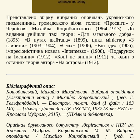
Представлено збірку вибраних оповідань українського
письменника, громадського діяча, голови «Просвіти» у
Чернігові Михайла Коцюбинського (1864–1913). До
видання увійшли такі твори: «Для загального добра»
(1895), «В путах шайтана» (1899), цикл мініатюр «З
глибини» (1903–1904), «Сміх» (1906), «Він іде» (1906),
імпресіоністична новела «Intermezzo» (1908), «Подарунок
на іменини» (1912), «Коні не винні» (1912) та один з
останніх творів автора «На острові» (1912).
Бібліографічний опис:
Коцюбинський, Михайло Михайлович.
Вибрані оповідання
[Електронна копія] / Михайло Коцюбинський ; [ред. Г.
Гельфандбейн]. — Електрон. текст. дані (1 файл : 163
Мб). — [Львів] : Дитвидав ЦК ЛКСМУ, 1937 (Київ: НБУ ім.
Ярослава Мудрого, 2015). —(Шкільна бібліотека).
Оригінал друкованого документу зберігається в НБУ ім.
Ярослава Мудрого: Коцюбинський М. М. Вибрані
оповідання / Михайло Коцюбинський ; [ред. Г.