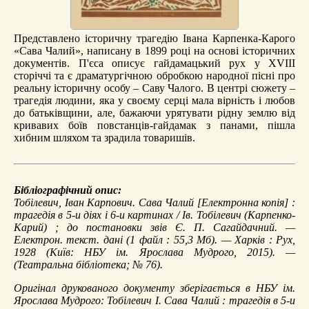
Представлено історичну трагедію Івана Карпенка-Карого
«Сава Чалий», написану в 1899 році на основі історичних
документів. П'єса описує гайдамацький рух у XVIII
сторіччі та є драматургічною обробкою народної пісні про
реальну історичну особу – Саву Чалого. В центрі сюжету –
трагедія людини, яка у своєму серці мала вірність і любов
до батьківщини, але, бажаючи урятувати рідну землю від
кривавих боїв повстанців-гайдамак з панами, пішла
хибним шляхом та зрадила товаришів.
Бібліографічний опис:
Тобілевич, Іван Карпович.
Сава Чалий
[Електронна копія] :
трагедія в 5-и діях і 6-и картинах / Ів. Тобілевич (Карпенко-
Карий) ; до постановки звів Є. П. Сагайдачний. —
Електрон. текст. дані (1 файл : 55,3 Мб). — Харків : Рух,
1928 (Київ: НБУ ім. Ярослава Мудрого, 2015). —
(Театральна бібліотека; № 76).
Оригінал друкованого документу зберігається в НБУ ім.
Ярослава Мудрого: Тобілевич І. Сава Чалий : трагедія в 5-и