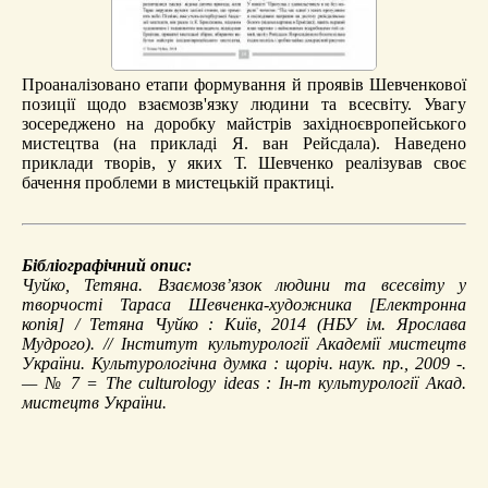
Проаналізовано етапи формування й проявів Шевченкової
позиції щодо взаємозв'язку людини та всесвіту. Увагу
зосереджено на доробку майстрів західноєвропейського
мистецтва (на прикладі Я. ван Рейсдала). Наведено
приклади творів, у яких Т. Шевченко реалізував своє
бачення проблеми в мистецькій практиці.
Бібліографічний опис:
Чуйко, Тетяна.
Взаємозв’язок людини та всесвіту у
творчості Тараса Шевченка-художника
[Електронна
копія] / Тетяна Чуйко : Київ, 2014 (НБУ ім. Ярослава
Мудрого). // Інститут культурології Академії мистецтв
України.
Культурологічна думка
: щоріч. наук. пр., 2009 -.
— № 7 = The culturology ideas : Ін-т культурології Акад.
мистецтв України.