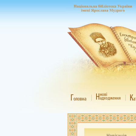
Н
нові
Г
К
адходження
оловна
а
Навігація