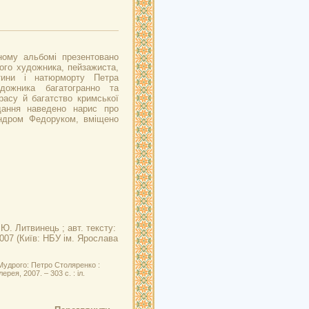
ному альбомі презентовано
ого художника, пейзажиста,
тини і натюрморту Петра
дожника багатогранно та
расу й багатство кримської
дання наведено нарис про
ндром Федоруком, вміщено
 Ю. Литвинець ; авт. тексту:
2007 (Київ: НБУ ім. Ярослава
Мудрого: Петро Столяренко :
ерея, 2007. – 303 с. : іл.