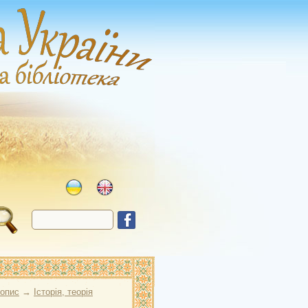
опис
→
Історія, теорія