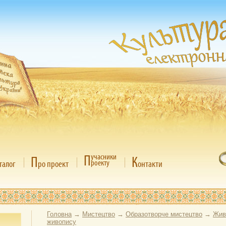
П
учасники
П
К
роекту
талог
ро проект
онтакти
Головна
→
Мистецтво
→
Образотворче мистецтво
→
Жив
живопису