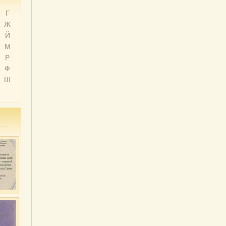
Г
Ж
Й
М
Р
Ф
Ш