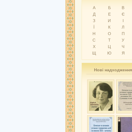
А
Б
В
Д
Е
Є
З
И
І
Ї
К
Л
Н
О
П
С
Т
У
Х
Ц
Ч
Щ
Ю
Я
Нові надходження