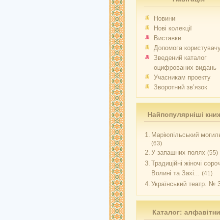
Новини
Нові колекції
Виставки
Допомога користувач
Зведений каталог
оцифрованих видань
Учасникам проекту
Зворотний зв’язок
Найпопулярніші кни
1.
Маріюпільський могиль
(63)
2.
У запашних полях
(55)
3.
Традиційні жіночі соро
Волині та Захі...
(41)
4.
Український театр. № 
Каталог: алфавітн