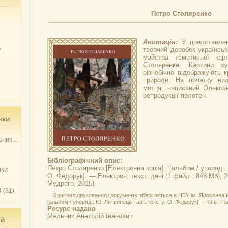
Петро Столяренко
Анотація:
У представле
у
творчий доробок українськ
майстра тематичної кар
Столяренка. Картини ху
різнобічно відображують к
природи. На початку ви
митця, написаний Олекса
репродукції полотен.
жки
ник...
Бібліографічний опис:
Петро Столяренко
[Електронна копія] : [альбом / упоряд.:
чки
О. Федорук]. — Електрон. текст. дані (1 файл : 848 Мб), 
Мудрого, 2015).
3
(31)
Оригінал друкованого документу зберігається в НБУ ім. Ярослава 
[альбом / упоряд.: Ю. Литвинець ; авт. тексту: О. Федорук]. – Київ : Гал
Ресурс надано
Мельник Анатолій Іванович
ий