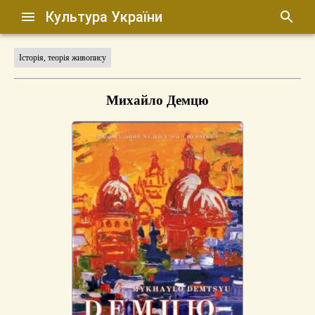
Культура України
Історія, теорія живопису
Михайло Демцю