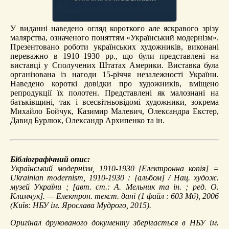
У виданні наведено огляд короткого але яскравого зрізу
малярства, означеного поняттям «Український модернізм».
Презентовано роботи українських художників, виконані
переважно в 1910–1930 рр., що були представлені на
виставці у Сполучених Штатах Америки. Виставка була
організована із нагоди 15-річчя незалежності України.
Наведено короткі довідки про художників, вміщено
репродукції їх полотен. Представлені як малознані на
батьківщині, так і всесвітньовідомі художники, зокрема
Михайло Бойчук, Казимир Малевич, Олександра Екстер,
Давид Бурлюк, Олександр Архипенко та ін.
Бібліографічний опис:
Український модернізм, 1910-1930
[Електронна копія] =
Ukrainian modernism, 1910-1930 : [альбом] / Нац. худож.
музей України ; [авт. ст.: А. Мельник та ін. ; ред. О.
Климчук]. — Електрон. текст. дані (1 файл : 603 Мб), 2006
(Київ: НБУ ім. Ярослава Мудрого, 2015).
Оригінал друкованого документу зберігається в НБУ ім.