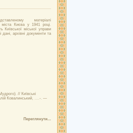
тавленому матеріалі
 міста Києва у 1941 році.
ь Київської міської управи
 дані, архівні документи та
Мудрого). //
Київські
талій Ковалинський, ….-. —
Переглянути...