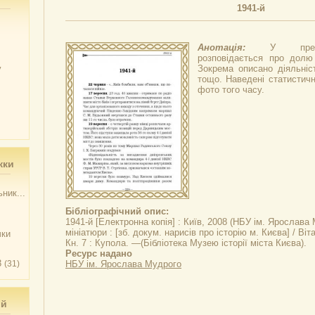
1941-й
Анотація:
У предс
розповідається про долю
у
Зокрема описано діяльніст
тощо. Наведені статистичні
фото того часу.
жки
ник...
Бібліографічний опис:
1941-й
[Електронна копія] : Київ, 2008 (НБУ ім. Ярослава 
мініатюри
: [зб. докум. нарисів про історію м. Києва] / Ві
чки
Кн. 7 : Купола. —(Бібліотека Музею історії міста Києва).
Ресурс надано
3
(31)
НБУ ім. Ярослава Мудрого
ий