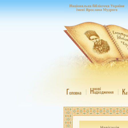
Н
нові
Г
К
адходження
оловна
а
Навігація