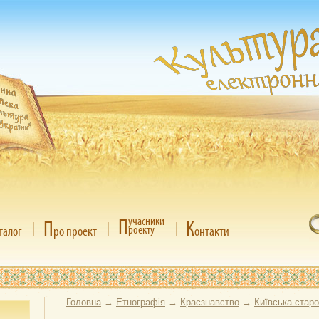
П
учасники
П
К
роекту
талог
ро проект
онтакти
Головна
→
Етнографія
→
Краєзнавство
→
Київська стар