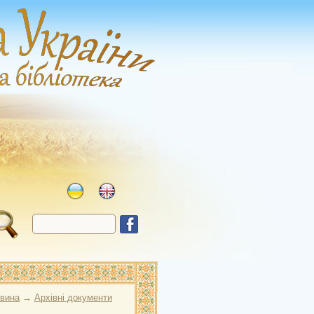
овина
→
Архівні документи