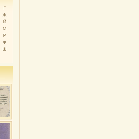
Г
Ж
Й
М
Р
Ф
Ш