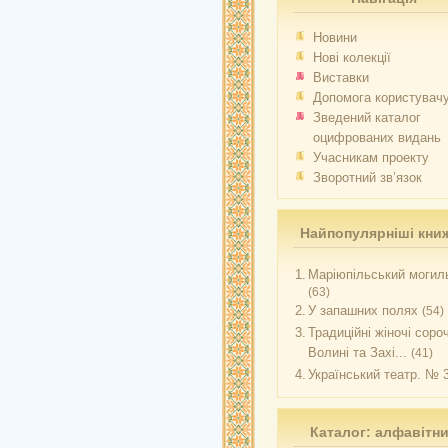
Новини
Нові колекції
Виставки
Допомога користувач
Зведений каталог
оцифрованих видань
Учасникам проекту
Зворотний зв’язок
Найпопулярніші кни
1.
Маріюпільський могиль
(63)
2.
У запашних полях
(54)
3.
Традиційні жіночі соро
Волині та Захі...
(41)
4.
Український театр. № 
Каталог: алфавітн