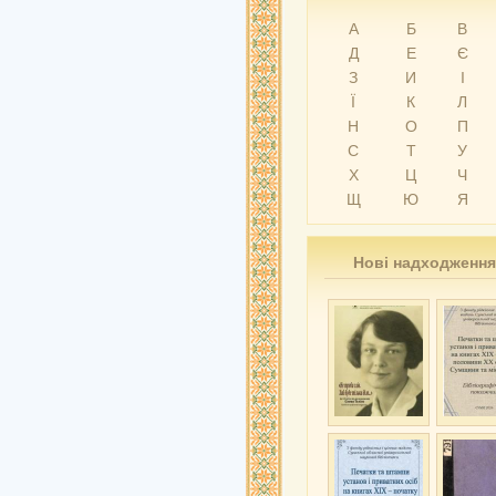
А
Б
В
Д
Е
Є
З
И
І
Ї
К
Л
Н
О
П
С
Т
У
Х
Ц
Ч
Щ
Ю
Я
Нові надходження