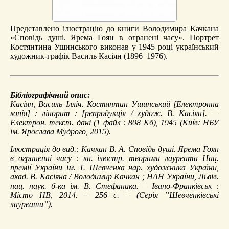
Представлено ілюстрацію до книги Володимира Качкана
«Сповідь душі. Ярема Гоян в огранені часу». Портрет
Костянтина Ушинського виконав у 1945 році український
художник-графік Василь Касіян (1896–1976).
Бібліографічний опис:
Касіян, Василь Ілліч.
Костянтин Ушинський
[Електронна
копія] : лінорит : [репродукція / худож. В. Касіян]. —
Електрон. текст. дані (1 файл : 808 Кб), 1945 (Київ: НБУ
ім. Ярослава Мудрого, 2015).
Ілюстрація до вид.: Качкан В. А. Сповідь душі. Ярема Гоян
в ограненні часу : кн. ілюстр. творами лауреата Нац.
премії України ім. Т. Шевченка нар. художника України,
акад. В. Касіяна / Володимир Качкан ; НАН України, Львів.
нац. наук. б-ка ім. В. Стефаника. – Івано-Франківськ :
Місто НВ, 2014. – 256 с. – (Серія ”Шевченківські
лауреати”).