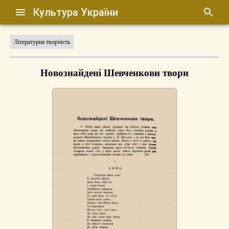
Культура України
Літературна творчість
Новознайдені Шевченкови твори