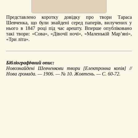
Представлено коротку довідку про твори Тараса
Шевченка, що були знайдені серед паперів, вилучених у
нього в 1847 році під час арешту. Вперше опубліковано
такі твори: «Сова», «Дівочії ночі», «Маленькій Мар’яні»,
«Три літа».
Бібліографічний опис:
Новознайдені Шевченкови твори
[Електронна копія] //
Нова громада. — 1906. — № 10. Жовтень. — С. 60-72.