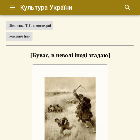
Культура України
Шевченко Т. Г. в мистецтві
Їжакевич Іван
[Буває, в неволі іноді згадаю]