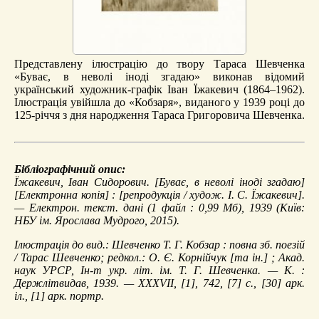
Представлену ілюстрацію до твору Тараса Шевченка
«Буває, в неволі іноді згадаю» виконав відомий
український художник-графік Іван Їжакевич (1864–1962).
Ілюстрація увійшла до «Кобзаря», виданого у 1939 році до
125-річчя з дня народження Тараса Григоровича Шевченка.
Бібліографічний опис:
Їжакевич, Іван Сидорович.
[Буває, в неволі іноді згадаю]
[Електронна копія] : [репродукція / худож. І. С. Їжакевич].
— Електрон. текст. дані (1 файл : 0,99 Мб), 1939 (Київ:
НБУ ім. Ярослава Мудрого, 2015).
Ілюстрація до вид.: Шевченко Т. Г. Кобзар : повна зб. поезій
/ Тарас Шевченко; редкол.: О. Є. Корнійчук [та ін.] ; Акад.
наук УРСР, Ін-т укр. літ. ім. Т. Г. Шевченка. — К. :
Держлітвидав, 1939. — XXXVII, [1], 742, [7] с., [30] арк.
іл., [1] арк. портр.