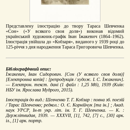
Представлену ілюстрацію до твору Тараса Шевченка
«Сон» («У всякого своя доля») виконав відомий
український художник-графік Іван Їжакевич (1864–1962).
Ілюстрація увійшла до «Кобзаря», виданого у 1939 році до
125-річчя з дня народження Тараса Григоровича Шевченка.
Бібліографічний опис:
Їжакевич, Іван Сидорович.
[Сон (У всякого своя доля)]
[Електронна копія] : [репродукція / худож. І. С. Їжакевич].
— Електрон. текст. дані (1 файл : 1,25 Мб), 1939 (Київ:
НБУ ім. Ярослава Мудрого, 2015).
Ілюстрація до вид.: Шевченко Т. Г. Кобзар : повна зб. поезій
/ Тарас Шевченко; редкол.: О. Є. Корнійчук [та ін.] ; Акад.
наук УРСР, Ін-т укр. літ. ім. Т. Г. Шевченка. — К. :
Держлітвидав, 1939. — XXXVII, [1], 742, [7] с., [30] арк.
іл., [1] арк. портр.