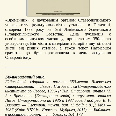
«Временник» є друкованим органом Ставропігійського
університету (культурно-освітня установа в Галичині,
створена 1788 року на базі Львівського Успенського
(Ставропігійського) Братства). Дана публікація є
особливим випуском часопису, присвяченим 350-річчю
університету. Він містить матеріали з історії вишу, вітальні
листи від різних установ, а також текст Патріаршої
грамоти, що була проголошена в день заснування
Ставропігіону.
Бібліографічний опис:
Юбилейный сборник в память 350-летия Львовского
Ставропигиона
. — Львов : Иждивением Ставропигийского
института во Львове, 1936- (: Тип. Ставропиг. ин-та). Ч.
2 :
Временник
[Електронна копія] : науч.-лит. записки
Львов. Ставропигиона на 1936 и 1937 годы / под ред. В. Р.
Ваврика. — Электрон. текст. дан. (1 файл : 91,2 Мб). —
1937 (Київ: НБУ ім. Ярослава Мудрого, 2011). — Библиогр.
в подстроч. примеч. —. — Указ.: с. 164–178.